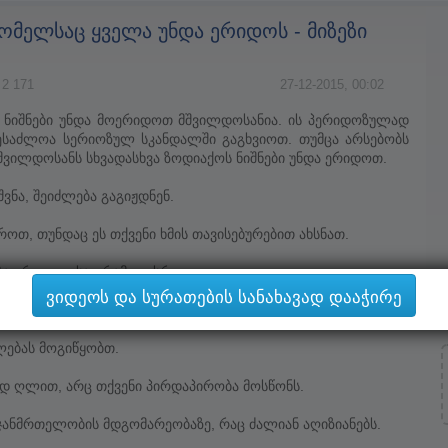
ომელსაც ყველა უნდა ერიდოს - მიზეზი
 2 171
27-12-2015, 00:02
 ნიშნები უნდა მოერიდოთ მშვილდოსანია. ის პერიდოზულად
შესაძლოა სერიოზულ სკანდალში გაგხვიოთ. თუმცა არსებობს
 მშვილდოსანს სხვადასხვა ზოდიაქოს ნიშნები უნდა ერიდოთ.
შვნა, შეიძლება გაგიჟდნენ.
ოთ, თუნდაც ეს თქვენი ხმის თავისებურებით ახსნათ.
ება ერთ დღესაც რამე გესროლოთ.
ვიდეოს და სურათების სანახავად დააჭირე
, რომ ძალიან მაგარი და ლამაზი ხართ მის ფონზე.
ლებას მოგიწყობთ.
ად ღლით, არც თქვენი პირდაპირობა მოსწონს.
 ჯანმრთელობის მდგომარეობაზე, რაც ძალიან აღიზიანებს.