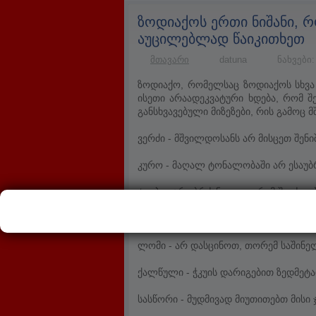
ზოდიაქოს ერთი ნიშანი, რ
აუცილებლად წაიკითხეთ
მთავარი
datuna
ნახვები:
ზოდიაქო, რომელსაც ზოდიაქოს სხვა
ისეთი არაადეკვატური ხდება, რომ 
განსხვავებული მიზეზები, რის გამოც
ვერძი - მშვილდოსანს არ მისცეთ შენი
კურო - მაღალ ტონალობაში არ ესაუბრ
ტყუპი - არ უბრძანოთ, თორემ შეიძლ
კირჩხიბი - მუდმივად ხაზს ნუ უსვამთ
ლომი - არ დასცინოთ, თორემ საშინე
ქალწული - ჭკუის დარიგებით ზედმეტ
სასწორი - მუდმივად მიუთითებთ მისი