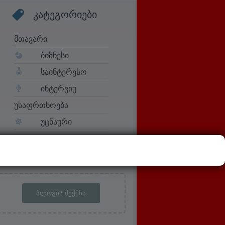
კატეგორიები
მთავარი
ბიზნესი
საინტერესო
ინტერვიუ
უსაფრთხოება
უცნაური
ᲑᲚᲝᲒᲘᲡ ᲨᲔᲥᲛᲜᲐ