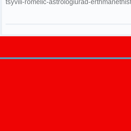
tsyvili-romelic-astrologiurad-erthmanethi