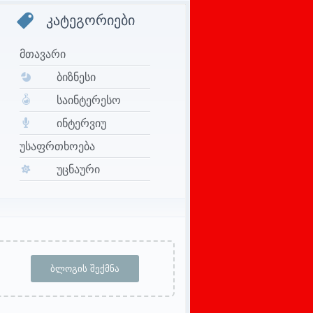
კატეგორიები
მთავარი
ბიზნესი
საინტერესო
ინტერვიუ
უსაფრთხოება
უცნაური
ᲑᲚᲝᲒᲘᲡ ᲨᲔᲥᲛᲜᲐ