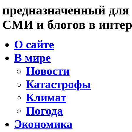
предназначенный для
СМИ и блогов в интер
О сайте
В мире
Новости
Катастрофы
Климат
Погода
Экономика