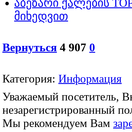
აბეზარი ქალების TO
მიხედვით
Вернуться
4 907
0
Категория:
Информация
Уважаемый посетитель, Вы
незарегистрированный пол
Мы рекомендуем Вам
зар