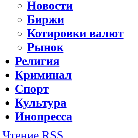
Новости
Биржи
Котировки валют
Рынок
Религия
Криминал
Спорт
Культура
Инопресса
Чтение RSS