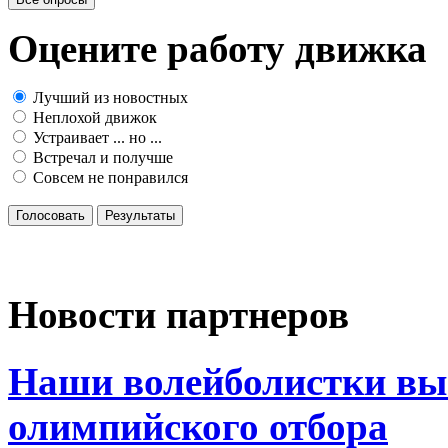
Оцените работу движка
Лучший из новостных
Неплохой движок
Устраивает ... но ...
Встречал и получше
Совсем не понравился
Голосовать
Результаты
Новости партнеров
Наши волейболистки вы
олимпийского отбора