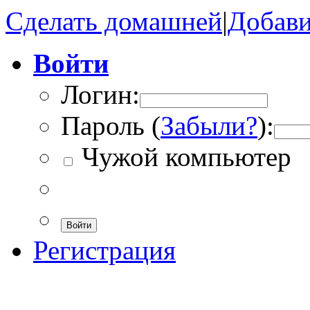
Сделать домашней
|
Добави
Войти
Логин:
Пароль (
Забыли?
):
Чужой компьютер
Войти
Регистрация