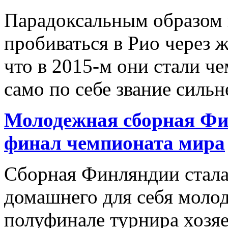
Парадоксальным образом
пробиваться в Рио через ж
что в 2015-м они стали ч
само по себе звание сильн
Молодежная сборная Фи
финал чемпионата мира
Сборная Финляндии стал
домашнего для себя моло
полуфинале турнира хозя