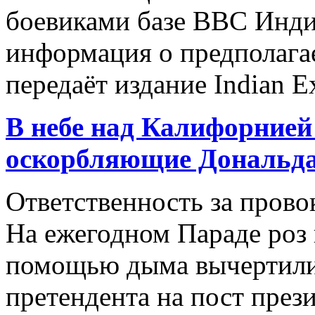
боевиками базе ВВС Индии
информация о предполагае
передаёт издание Indian Ex
В небе над Калифорнией
оскорбляющие Дональд
Ответственность за прово
На ежегодном Параде роз 
помощью дыма вычертили
претендента на пост презид