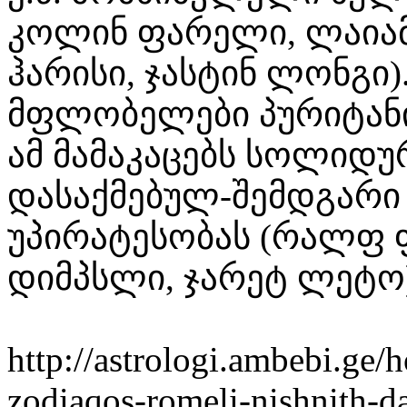
კოლინ ფარელი, ლაიამ
ჰარისი, ჯასტინ ლონგი)
მფლობელები პურიტანი 
ამ მამაკაცებს სოლიდ
დასაქმებულ-შემდგარი 
უპირატესობას (რალფ ფ
დიმპსლი, ჯარეტ ლეტო)
http://astrologi.ambebi.g
zodiaqos-romeli-nishnith-d