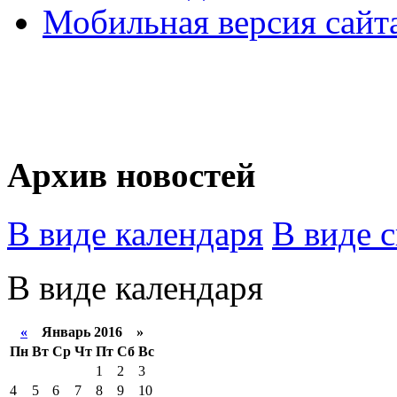
Мобильная версия сайт
Архив новостей
В виде календаря
В виде 
В виде календаря
«
Январь 2016 »
Пн
Вт
Ср
Чт
Пт
Сб
Вс
1
2
3
4
5
6
7
8
9
10