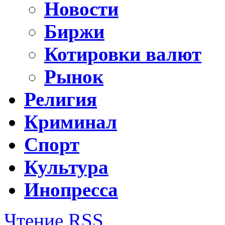
Новости
Биржи
Котировки валют
Рынок
Религия
Криминал
Спорт
Культура
Инопресса
Чтение RSS