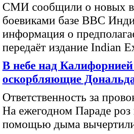
СМИ сообщили о новых вы
боевиками базе ВВС Индии
информация о предполагае
передаёт издание Indian Ex
В небе над Калифорнией
оскорбляющие Дональд
Ответственность за прово
На ежегодном Параде роз 
помощью дыма вычертили