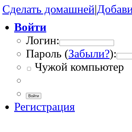
Сделать домашней
|
Добави
Войти
Логин:
Пароль (
Забыли?
):
Чужой компьютер
Войти
Регистрация