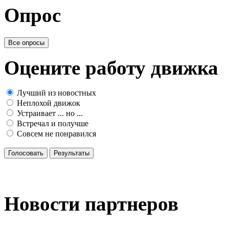
Опрос
Все опросы
Оцените работу движка
Лучший из новостных
Неплохой движок
Устраивает ... но ...
Встречал и получше
Совсем не понравился
Голосовать
Результаты
Новости партнеров