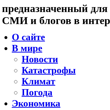
предназначенный для
СМИ и блогов в интер
О сайте
В мире
Новости
Катастрофы
Климат
Погода
Экономика