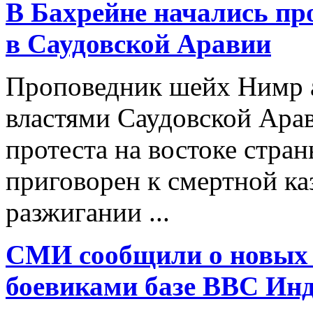
В Бахрейне начались пр
в Саудовской Аравии
Проповедник шейх Нимр 
властями Саудовской Арав
протеста на востоке стран
приговорен к смертной ка
разжигании ...
СМИ сообщили о новых 
боевиками базе ВВС Ин