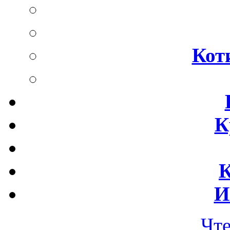
Кот
К
К
И
Чт