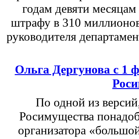
годам девяти месяцам
штрафу в 310 миллионов
руководителя департаме
Ольга Дергунова с 1 
Роси
По одной из версий
Росимущества понадоб
организатора «большой