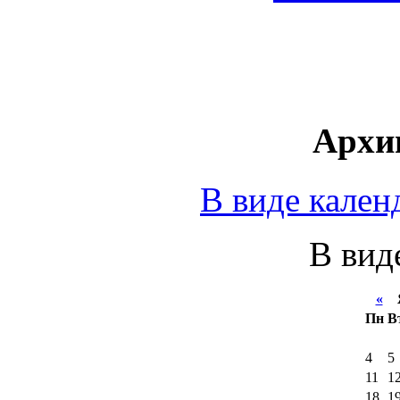
Архи
В виде кален
В вид
«
Я
Пн
В
4
5
11
1
18
1