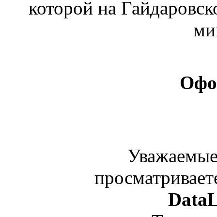
которой на Гайдаровск
ми
Офо
Уважаемые
просматривает
DataL