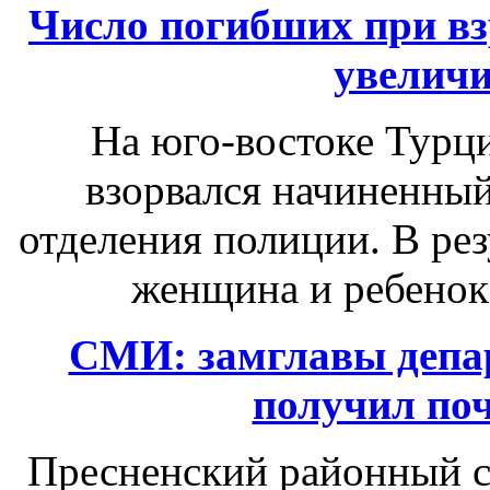
Число погибших при вз
увеличи
На юго-востоке Турц
взорвался начиненный
отделения полиции. В рез
женщина и ребенок,
СМИ: замглавы депа
получил поч
Пресненский районный с