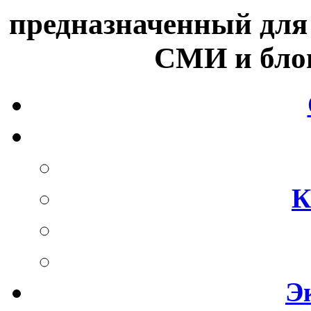
предназначенный для
СМИ и блог
К
Э