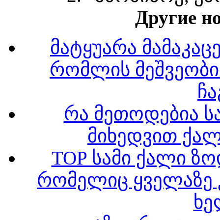
Другие но
მატყუარა მამაკაც
რომლის მეშვეობ
ჩ
რა მეთოდებია ს
მიხედვით ქა
TOP სამი ქალი ზო
რომელიც ყველაზე
ხე