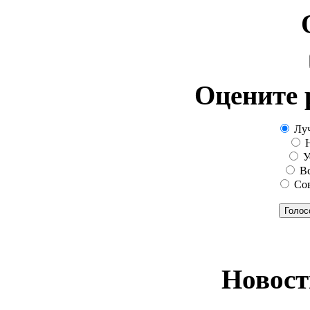
Оцените 
Луч
Н
Ус
Вс
Сов
Голос
Новост