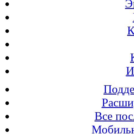
Э
К
И
Подде
Расши
Все пос
Мобильн