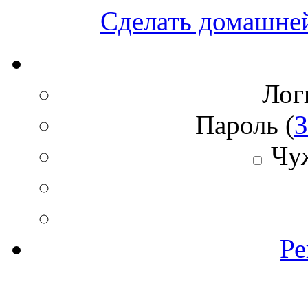
Сделать домашне
Лог
Пароль (
З
Чуж
Ре