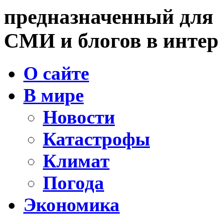
предназначенный для
СМИ и блогов в интер
О сайте
В мире
Новости
Катастрофы
Климат
Погода
Экономика