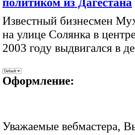
политиком из Дагестана
Известный бизнесмен Мух
на улице Солянка в центре
2003 году выдвигался в д
Оформление:
Уважаемые вебмастера, В