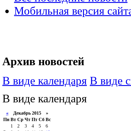
Мобильная версия сайт
Архив новостей
В виде календаря
В виде 
В виде календаря
«
Декабрь 2015 »
Пн
Вт
Ср
Чт
Пт
Сб
Вс
1
2
3
4
5
6