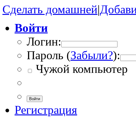
Сделать домашней
|
Добави
Войти
Логин:
Пароль (
Забыли?
):
Чужой компьютер
Войти
Регистрация