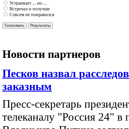
Устраивает ... но ...
Встречал и получше
Совсем не понравился
Голосовать
Результаты
Новости партнеров
Песков назвал расследо
заказным
Пресс-секретарь президе
телеканалу "Россия 24" в