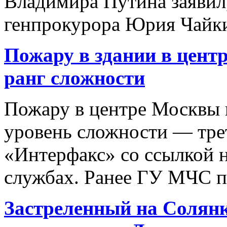
Владимира Путина заявил,
генпрокурора Юрия Чайки 
Пожару в здании в цент
ранг сложности
Пожару в центре Москвы
уровень сложности — трет
«Интерфакс» со ссылкой н
службах. Ранее ГУ МЧС по
Застреленный на Солянк