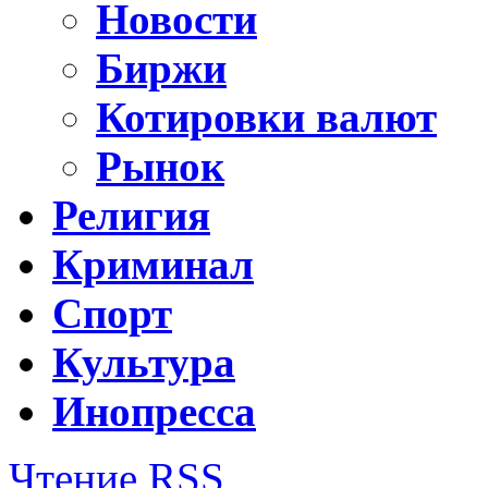
Новости
Биржи
Котировки валют
Рынок
Религия
Криминал
Спорт
Культура
Инопресса
Чтение RSS