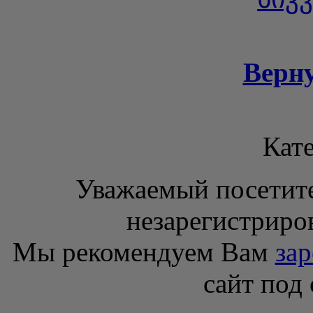
Верн
Кате
Уважаемый посетите
незарегистриро
Мы рекомендуем Вам
зар
сайт под