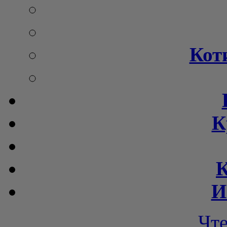
Кот
К
К
И
Чт