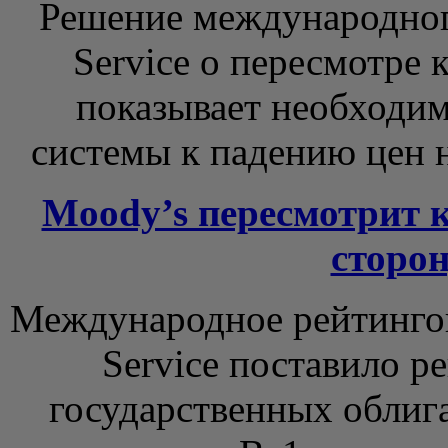
Решение международного
Service о пересмотре 
показывает необходи
системы к падению цен на
Moody’s пересмотрит 
сторо
Международное рейтингово
Service поставило р
государственных облиг