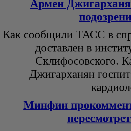
Армен Джигарханя
подозрен
Как сообщили ТАСС в спр
доставлен в инсти
Склифосовского. Ка
Джигарханян госпит
кардиоло
Минфин прокоммент
пересмотрет