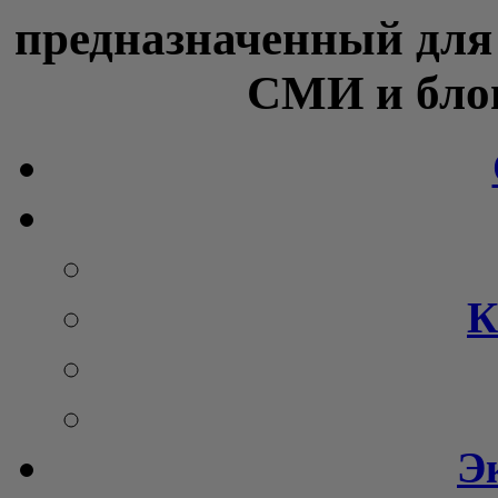
предназначенный для
СМИ и блог
К
Э