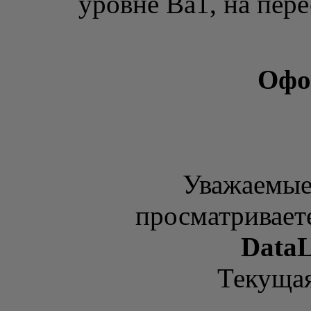
уровне Ba1, на пере
Офо
Уважаемые
просматривает
DataL
Текущая