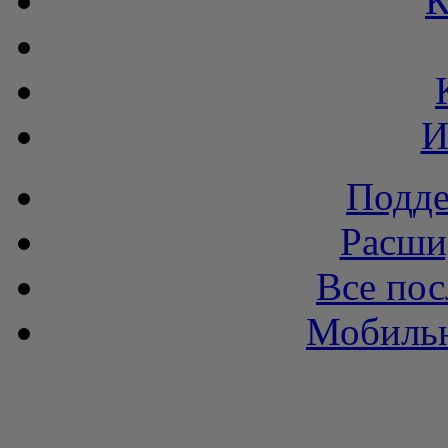
К
И
Подде
Расши
Все пос
Мобильн