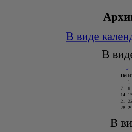
Архи
В виде кален
В вид
«
М
Пн
В
1
7
8
14
1
21
2
28
2
В ви