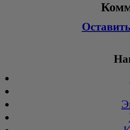
Комм
Оставит
На
Э