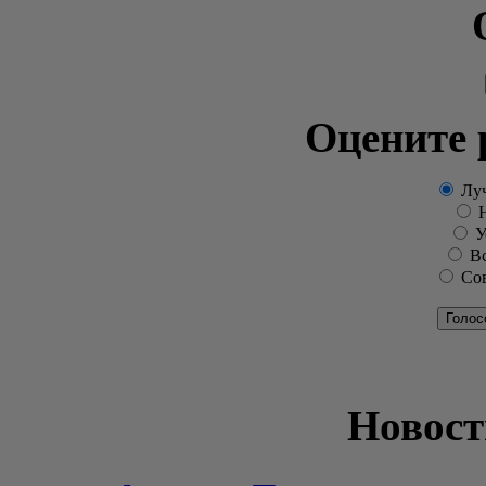
Оцените 
Луч
Н
Ус
Вс
Сов
Голос
Новост