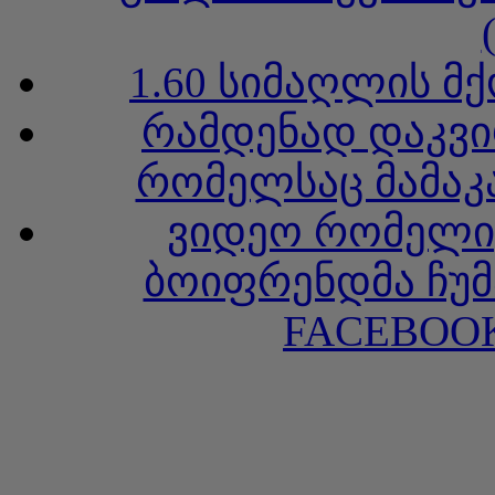
1.60 სიმაღლის მ
რამდენად დაკვი
რომელსაც მამაკა
ვიდეო რომელიც
ბოიფრენდმა ჩუმ
FACEBOOK