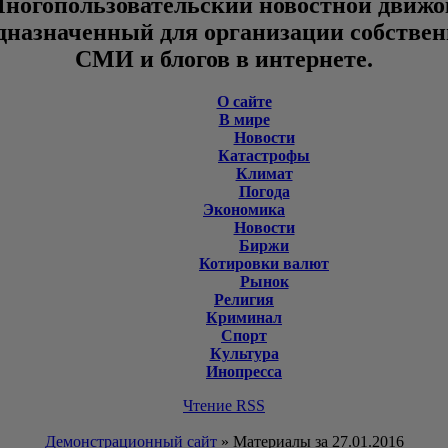
ногопользовательский новостной движо
дназначенный для организации собстве
СМИ и блогов в интернете.
О сайте
В мире
Новости
Катастрофы
Климат
Погода
Экономика
Новости
Биржи
Котировки валют
Рынок
Религия
Криминал
Спорт
Культура
Инопресса
Чтение RSS
Демонстрационный сайт
» Материалы за 27.01.2016