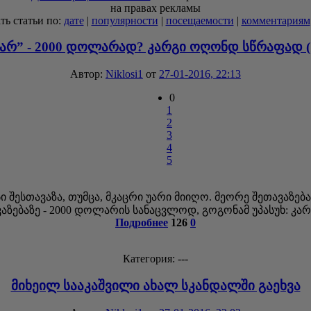
на правах рекламы
ть статьи по:
дате
|
популярности
|
посещаемости
|
комментариям
ვარ” - 2000 დოლარად? კარგი ოღონდ სწრაფად (
Автор:
Niklosi1
от
27-01-2016, 22:13
0
1
2
3
4
5
 შესთავაზა, თუმცა, მკაცრი უარი მიიღო. მეორე შეთავაზებ
ვაზებაზე - 2000 დოლარის სანაცვლოდ, გოგონამ უპასუხ: კ
Подробнее
126
0
Категория: ---
მიხეილ სააკაშვილი ახალ სკანდალში გაეხვა