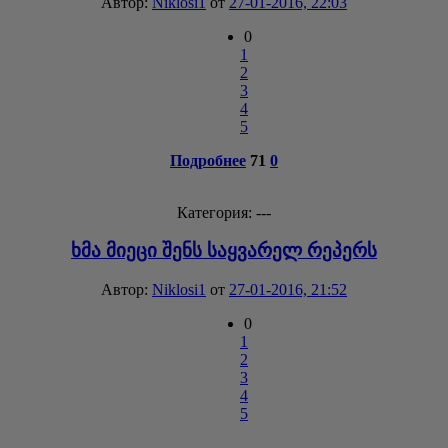
Автор:
Niklosi1
от
27-01-2016, 22:03
0
1
2
3
4
5
Подробнее
71
0
Категория: ---
ხმა მიეცი შენს საყვარელ რეპერს
Автор:
Niklosi1
от
27-01-2016, 21:52
0
1
2
3
4
5