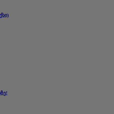
ქსი)
ზე!