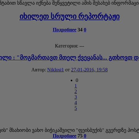
აბით სწავლა იქნება შეწყვეტილი ამის შესახებ ინფორმაცის
იხილეთ სრული რეპორტაჟი
Подробнее
34
0
Категория: ---
ვილი : "მოგმართავთ მთელ ქვეყანას... გთხოვთ დ
Автор:
Niklosi1
от
27-01-2016, 19:58
0
1
2
3
4
5
ს" მსახიობი ვახო ბიჭიკაშვილი "ფეისბუქის" გვერდზე პოსტ
Подробнее
75
0