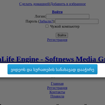
Сделать домашней
|
Добавить в избранное
Войти
Логин:
Пароль (
Забыли?
):
Чужой компьютер
Войти
Регистрация
Life Engine - Softnews Media 
ვიდეოს და სურათების სანახავად დააჭირე
Главная
Регистрация
Контакты
Правила