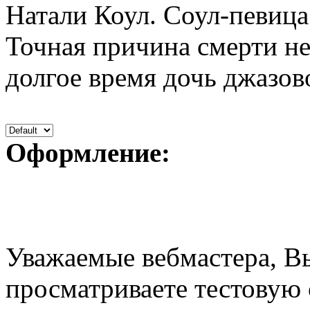
Натали Коул. Соул-певица
Точная причина смерти не
долгое время дочь джазово
Оформление:
Уважаемые вебмастера, В
просматриваете тестовую