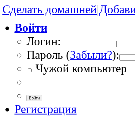
Сделать домашней
|
Добави
Войти
Логин:
Пароль (
Забыли?
):
Чужой компьютер
Войти
Регистрация