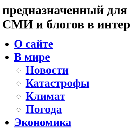
предназначенный для
СМИ и блогов в интер
О сайте
В мире
Новости
Катастрофы
Климат
Погода
Экономика