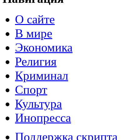
О сайте
В мире
Экономика
Религия
Криминал
Спорт
Культура
Инопресса
Поддержка скрипта