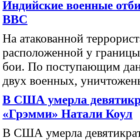
Индийские военные отби
ВВС
На атакованной террорист
расположенной у границы
бои. По поступающим дан
двух военных, уничтожены 
В США умерла девятикр
«Грэмми» Натали Коул
В США умерла девятикрат