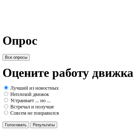
Опрос
Все опросы
Оцените работу движка
Лучший из новостных
Неплохой движок
Устраивает ... но ...
Встречал и получше
Совсем не понравился
Голосовать
Результаты