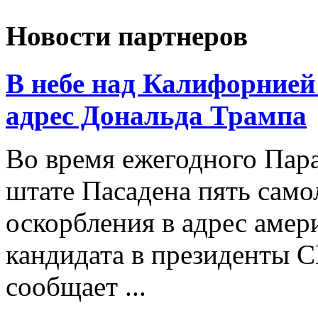
Новости партнеров
В небе над Калифорнией
адрес Дональда Трампа
Во время ежегодного Пар
штате Пасадена пять само
оскорбления в адрес амер
кандидата в президенты 
сообщает ...