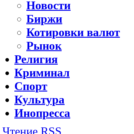
Новости
Биржи
Котировки валют
Рынок
Религия
Криминал
Спорт
Культура
Инопресса
Чтение RSS