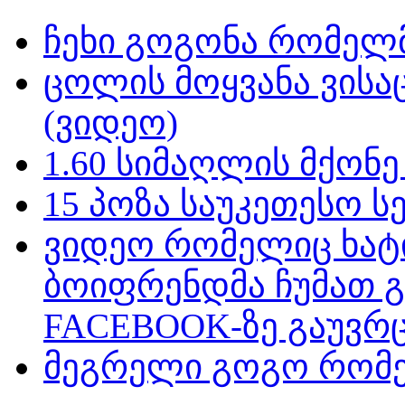
ჩეხი გოგონა რომელმ
ცოლის მოყვანა ვისა
(ვიდეო)
1.60 სიმაღლის მქონ
15 პოზა საუკეთესო ს
ვიდეო რომელიც ხატ
ბოიფრენდმა ჩუმათ 
FACEBOOK-ზე გაუვრც
მეგრელი გოგო რომე