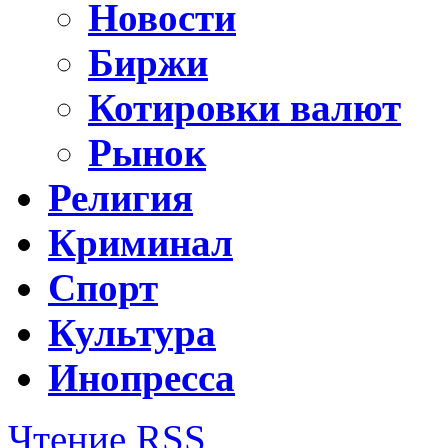
Новости
Биржи
Котировки валют
Рынок
Религия
Криминал
Спорт
Культура
Инопресса
Чтение RSS