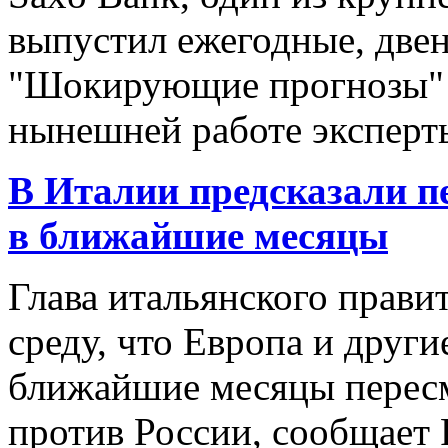
выпустил ежегодные, двен
"Шокирующие прогнозы" 
нынешней работе эксперты 
В Италии предсказали п
в ближайшие месяцы
Глава итальянского прави
среду, что Европа и други
ближайшие месяцы пересм
против России, сообщает R