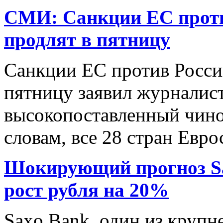
СМИ: Санкции ЕС проти
продлят в пятницу
Санкции ЕС против Росси
пятницу заявил журналис
высокопоставленный чино
словам, все 28 стран Евро
Шокирующий прогноз Sax
рост рубля на 20%
Saxo Bank, один из крупн