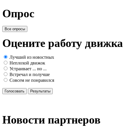
Опрос
Все опросы
Оцените работу движка
Лучший из новостных
Неплохой движок
Устраивает ... но ...
Встречал и получше
Совсем не понравился
Голосовать
Результаты
Новости партнеров