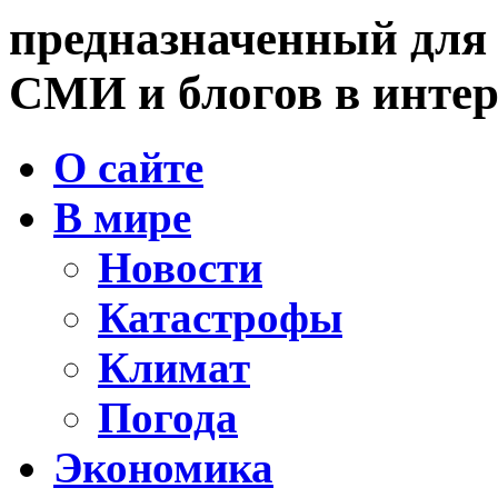
предназначенный для
СМИ и блогов в интер
О сайте
В мире
Новости
Катастрофы
Климат
Погода
Экономика