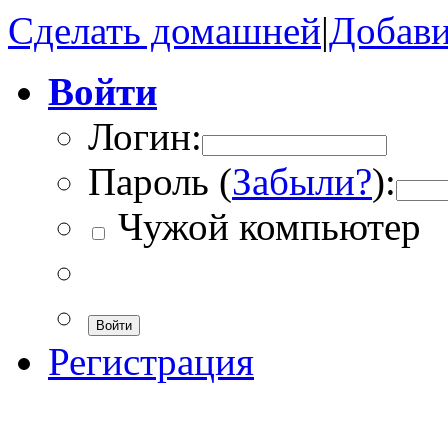
Сделать домашней
|
Добави
Войти
Логин:
Пароль (
Забыли?
):
Чужой компьютер
Войти
Регистрация