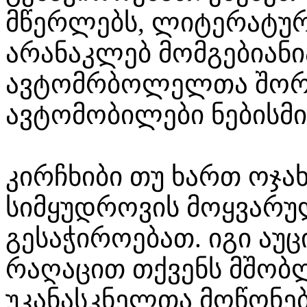
მწერლებს, ლიტერატურ
არანაკლებ მომგებიანია
ავტომრბოლელთა შორი
ავტომობილები ნებისმიე
კირჩხიბი თუ ხართ ოჯახ
სიმყუდროვის მოყვარუ
გესაჭიროებათ. იგი აუ
რაღაცით თქვენს მშობლ
უკანასკნელთა მოწონებ