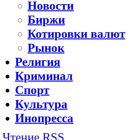
Новости
Биржи
Котировки валют
Рынок
Религия
Криминал
Спорт
Культура
Инопресса
Чтение RSS