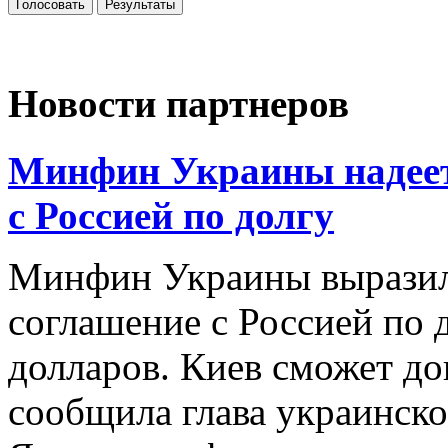
Голосовать
Результаты
Новости партнеров
Минфин Украины надеетс
с Россией по долгу
Минфин Украины выразил
соглашение с Россией по 
долларов. Киев сможет до
сообщила глава украинско