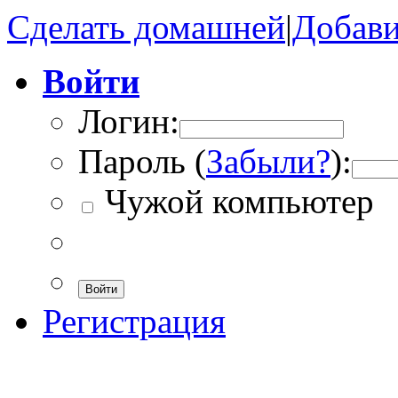
Сделать домашней
|
Добави
Войти
Логин:
Пароль (
Забыли?
):
Чужой компьютер
Войти
Регистрация