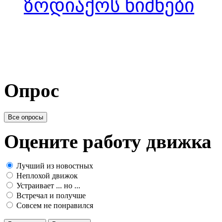
ზოდიაქოს ნიშნები
Опрос
Все опросы
Оцените работу движка
Лучший из новостных
Неплохой движок
Устраивает ... но ...
Встречал и получше
Совсем не понравился