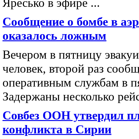
Яресько в эфире ...
Сообщение о бомбе в аэ
оказалось ложным
Вечером в пятницу эвакуи
человек, второй раз сооб
оперативным службам в пя
Задержаны несколько рейсо
Совбез ООН утвердил п
конфликта в Сирии