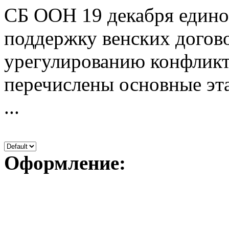
СБ ООН 19 декабря едино
поддержку венских догов
урегулированию конфликт
перечислены основные эт
...
Оформление: