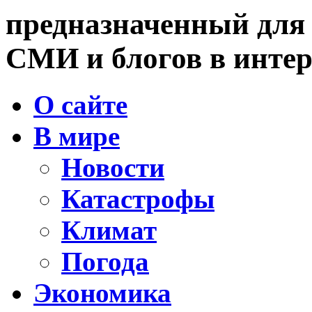
предназначенный для
СМИ и блогов в интер
О сайте
В мире
Новости
Катастрофы
Климат
Погода
Экономика