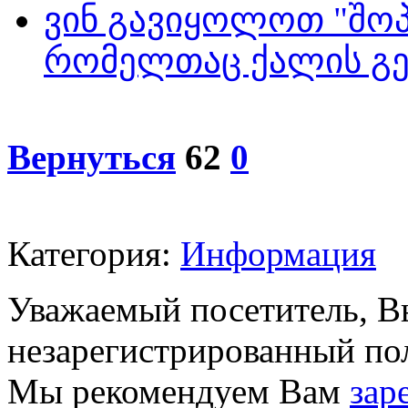
ვინ გავიყოლოთ "შოპი
რომელთაც ქალის გე
Вернуться
62
0
Категория:
Информация
Уважаемый посетитель, Вы
незарегистрированный пол
Мы рекомендуем Вам
зар