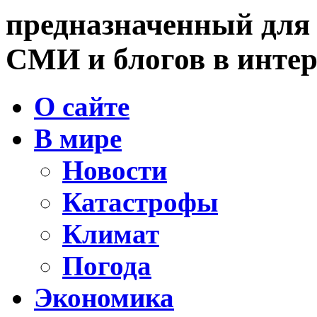
предназначенный для
СМИ и блогов в интер
О сайте
В мире
Новости
Катастрофы
Климат
Погода
Экономика