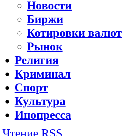
Новости
Биржи
Котировки валют
Рынок
Религия
Криминал
Спорт
Культура
Инопресса
Чтение RSS