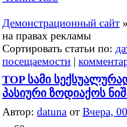
Демонстрационный сайт
»
на правах рекламы
Сортировать статьи по:
да
посещаемости
|
коммента
TOP სამი სექსუალურა
პასიური ზოდიაქოს ნიშ
Автор:
datuna
от
Вчера, 0