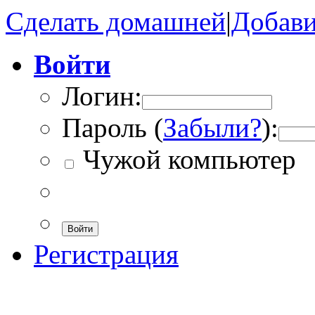
Сделать домашней
|
Добави
Войти
Логин:
Пароль (
Забыли?
):
Чужой компьютер
Войти
Регистрация