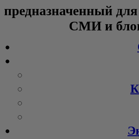
предназначенный для
СМИ и блог
К
Э