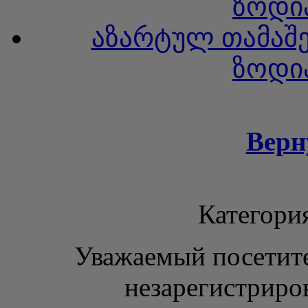
ზოდია
აზარტულ თამაშე
ზოდია
Верн
Категори
Уважаемый посетите
незарегистриро