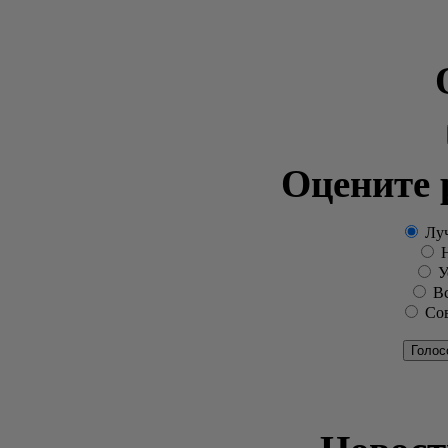
Оцените 
Луч
Н
Ус
Вс
Сов
Голос