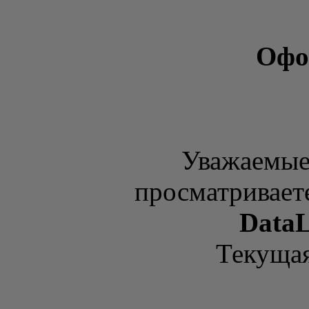
Офо
Уважаемые
просматривает
DataL
Текущая