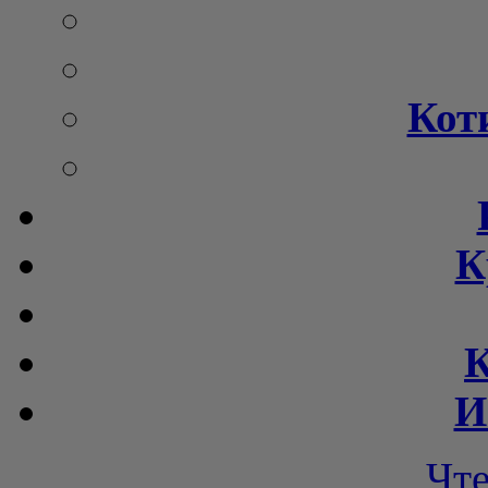
Кот
К
К
И
Чт