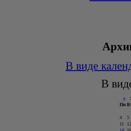
Архи
В виде кален
В вид
«
Я
Пн
В
4
5
11
1
18
1