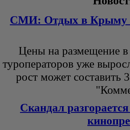
Новост
СМИ: Отдых в Крыму к
Цены на размещение в
туроператоров уже выросл
рост может составить 3
"Коммер
Скандал разгорается
кинопре