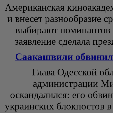
Американская киноакадем
и внесет разнообразие с
выбирают номинантов 
заявление сделала през
Саакашвили обвинил
Глава Одесской об
администрации Ми
оскандалился: его обви
украинских блокпостов в 