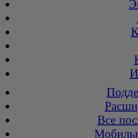
Э
К
И
Подде
Расши
Все пос
Мобильн