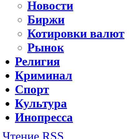
Новости
Биржи
Котировки валют
Рынок
Религия
Криминал
Спорт
Культура
Инопресса
Чтение RSS