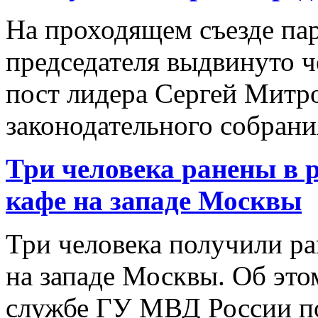
На проходящем съезде пар
председателя выдвинуто 
пост лидера Сергей Митр
законодательного собрани
Три человека ранены в р
кафе на западе Москвы
Три человека получили ра
на западе Москвы. Об эт
службе ГУ МВД России по