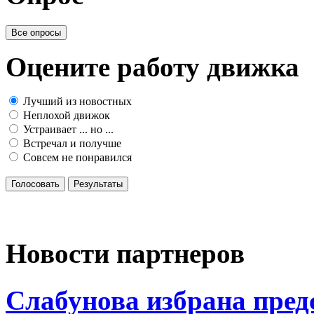
Все опросы
Оцените работу движка
Лучший из новостных
Неплохой движок
Устраивает ... но ...
Встречал и получше
Совсем не понравился
Голосовать
Результаты
Новости партнеров
Слабунова избрана пред