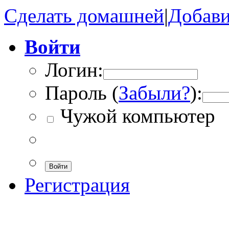
Сделать домашней
|
Добави
Войти
Логин:
Пароль (
Забыли?
):
Чужой компьютер
Войти
Регистрация