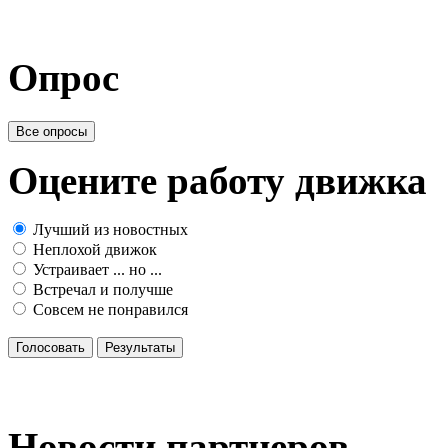
Опрос
Все опросы
Оцените работу движка
Лучший из новостных
Неплохой движок
Устраивает ... но ...
Встречал и получше
Совсем не понравился
Голосовать
Результаты
Новости партнеров