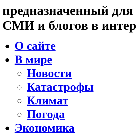
предназначенный для
СМИ и блогов в интер
О сайте
В мире
Новости
Катастрофы
Климат
Погода
Экономика