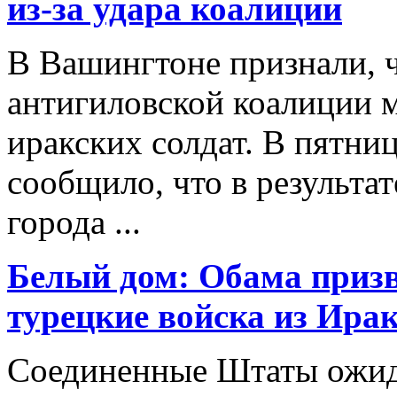
из-за удара коалиции
В Вашингтоне признали, ч
антигиловской коалиции м
иракских солдат. В пятн
сообщило, что в результат
города ...
Белый дом: Обама приз
турецкие войска из Ира
Соединенные Штаты ожид