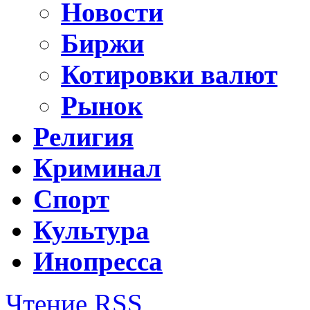
Новости
Биржи
Котировки валют
Рынок
Религия
Криминал
Спорт
Культура
Инопресса
Чтение RSS