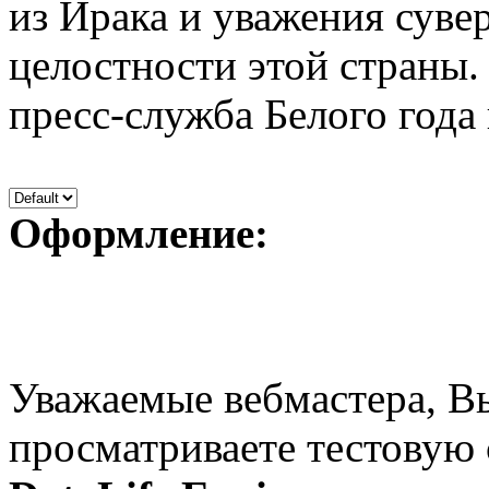
из Ирака и уважения суве
целостности этой страны.
пресс-служба Белого года 
Оформление:
Уважаемые вебмастера, В
просматриваете тестовую