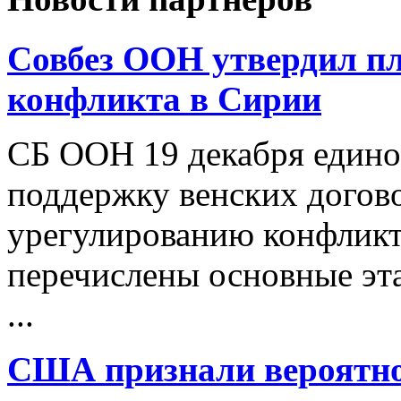
Совбез ООН утвердил п
конфликта в Сирии
СБ ООН 19 декабря едино
поддержку венских догов
урегулированию конфликт
перечислены основные эт
...
США признали вероятнос