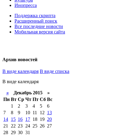
Инопресса
Поддержка скрипта
Расширенный поиск
Все последние новости
Мобильная версия сайта
Архив новостей
В виде календаря
В виде списка
В виде календаря
«
Декабрь 2015 »
Пн
Вт
Ср
Чт
Пт
Сб
Вс
1
2
3
4
5
6
7
8
9
10
11
12
13
14
15
16
17
18
19
20
21
22
23
24
25
26
27
28
29
30
31