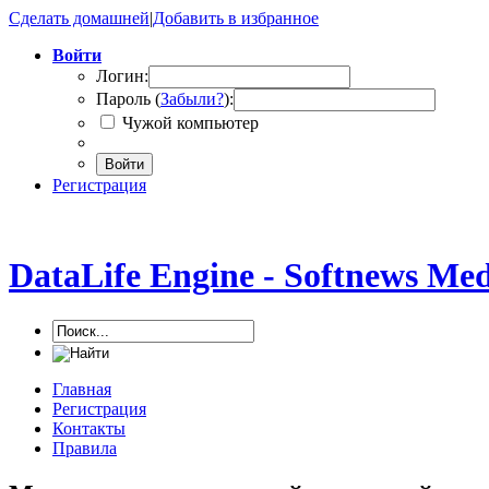
Сделать домашней
|
Добавить в избранное
Войти
Логин:
Пароль (
Забыли?
):
Чужой компьютер
Войти
Регистрация
DataLife Engine - Softnews Me
Главная
Регистрация
Контакты
Правила