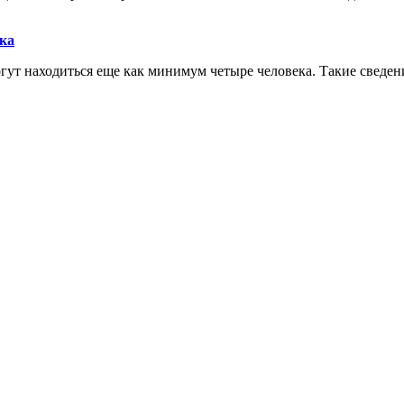
ека
огут находиться еще как минимум четыре человека. Такие сведе