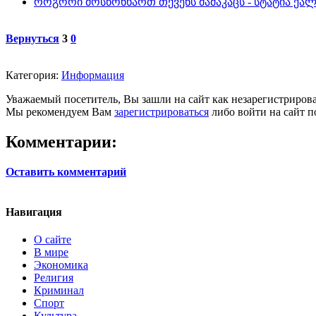
როგორი მოსწონხართ თქვენს მამაკაცს - სტატია ქა
Вернуться
3
0
Категория:
Информация
Уважаемый посетитель, Вы зашли на сайт как незарегистриров
Мы рекомендуем Вам
зарегистрироваться
либо войти на сайт п
Комментарии:
Оставить комментарий
Навигация
О сайте
В мире
Экономика
Религия
Криминал
Спорт
Культура