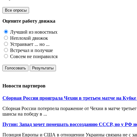
Все опросы
Оцените работу движка
Лучший из новостных
Неплохой движок
Устраивает ... но ...
Встречал и получше
Совсем не понравился
Голосовать
Результаты
Новости партнеров
Сборная России проиграла Чехии в третьем матче на Кубке
Сборная России потерпела поражение от Чехии в матче третьего
шансы на победу в ...
Путин: Запад хочет помешать воссозданию СССР, но у РФ н
Позиция Европы и США в отношении Украины связана не с защи