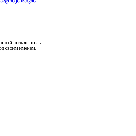
ლბატონებისთვის
анный пользователь.
од своим именем.