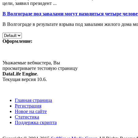
цели, заявил президент ...
В Волгограде под завалами могут находиться четыре челов
В Волгограде в результате взрыва под завалами жилого дома м
Оформление:
Уважаемые вебмастера, Вы
просматриваете тестовую страницу
DataLife Engine
.
Текущая версия 10.6.
Главная страница
Регистрация
Новое на сайте
Статистика
Поддержка скрипта