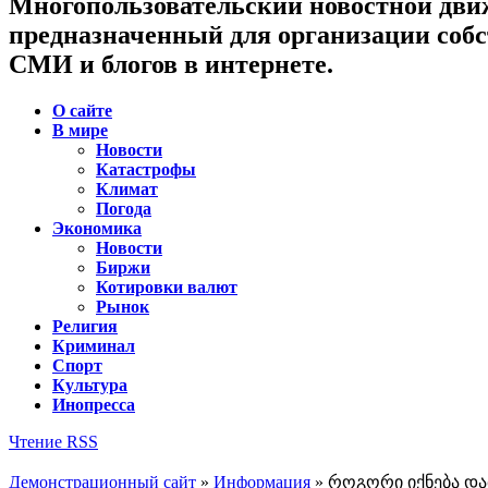
Многопользовательский новостной дви
предназначенный для организации соб
СМИ и блогов в интернете.
О сайте
В мире
Новости
Катастрофы
Климат
Погода
Экономика
Новости
Биржи
Котировки валют
Рынок
Религия
Криминал
Спорт
Культура
Инопресса
Чтение RSS
Демонстрационный сайт
»
Информация
» როგორი იქნება და