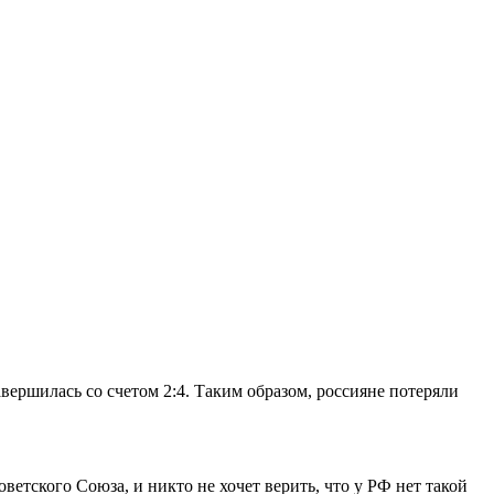
вершилась со счетом 2:4. Таким образом, россияне потеряли
тского Союза, и никто не хочет верить, что у РФ нет такой