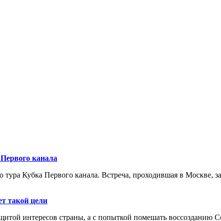
 Первого канала
 тура Кубка Первого канала. Встреча, проходившая в Москве, за
ет такой цели
той интересов страны, а с попыткой помешать воссозданию Сове