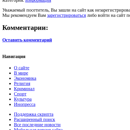
Категория:
Информация
Уважаемый посетитель, Вы зашли на сайт как незарегистриров
Мы рекомендуем Вам
зарегистрироваться
либо войти на сайт п
Комментарии:
Оставить комментарий
Навигация
О сайте
В мире
Экономика
Религия
Криминал
Спорт
Культура
Инопресса
Поддержка скрипта
Расширенный поиск
Все последние новости
Мобильная версия сайта