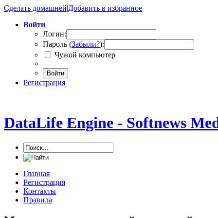
Сделать домашней
|
Добавить в избранное
Войти
Логин:
Пароль (
Забыли?
):
Чужой компьютер
Войти
Регистрация
DataLife Engine - Softnews Me
Главная
Регистрация
Контакты
Правила