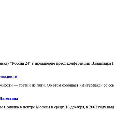
аналу "Россия 24" в преддверие пресс-конференции Владимира П
сложности
ости — третий из пяти. Об этом сообщает «Интерфакс» со ссы
Дагестана
Солянка в центре Москвы в среду, 16 декабря, в 2003 году выд