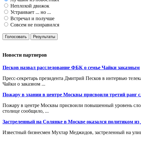
Неплохой движок
Устраивает ... но ...
Встречал и получше
Совсем не понравился
Голосовать
Результаты
Новости партнеров
Песков назвал расследование ФБК о семье Чайки заказным
Пресс-секретарь президента Дмитрий Песков в интервью телек
Чайки о заказном ...
Пожару в здании в центре Москвы присвоили третий ранг 
Пожару в центре Москвы присвоили повышенный уровень сложн
столице сообщило, ...
Застреленный на Солянке в Москве оказался политиком из 
Известный бизнесмен Мухтар Меджидов, застреленный на улице 