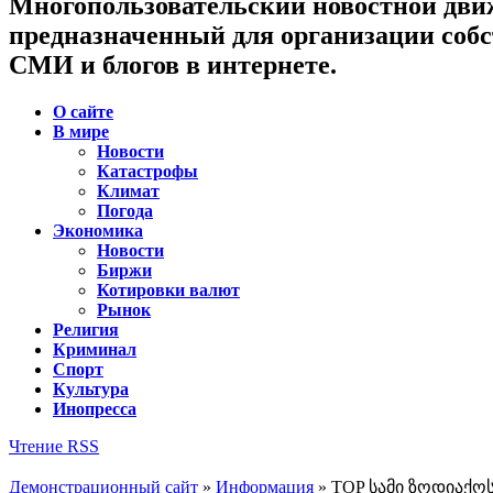
Многопользовательский новостной дви
предназначенный для организации соб
СМИ и блогов в интернете.
О сайте
В мире
Новости
Катастрофы
Климат
Погода
Экономика
Новости
Биржи
Котировки валют
Рынок
Религия
Криминал
Спорт
Культура
Инопресса
Чтение RSS
Демонстрационный сайт
»
Информация
» TOP სამი ზოდიაქოს