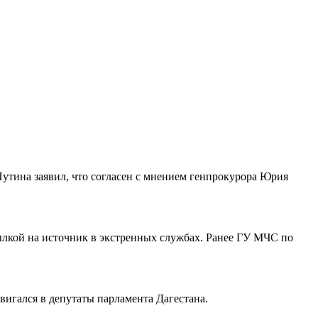
утина заявил, что согласен с мнением генпрокурора Юрия
лкой на источник в экстренных службах. Ранее ГУ МЧС по
вигался в депутаты парламента Дагестана.