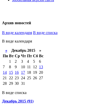
Архив новостей
В виде календаря
В виде списка
В виде календаря
«
Декабрь 2015 »
Пн
Вт
Ср
Чт
Пт
Сб
Вс
1
2
3
4
5
6
7
8
9
10
11
12
13
14
15
16
17
18
19
20
21
22
23
24
25
26
27
28
29
30
31
В виде списка
Декабрь 2015 (91)