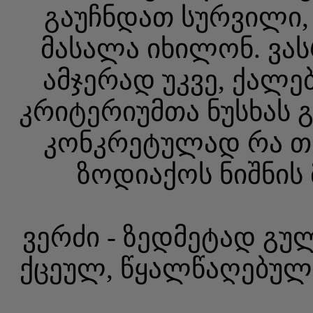
გაუჩნდათ სურვილი, 
მასალა იხილონ. ვა
ამჯერად უკვე, ქალე
კრიტერიუმთა ნუსხას გ
კონკრეტულად რა თვ
ზოდიაქოს ნიშნის 
ვერძი - ზედმეტად გუ
ქცეულ, წყალწაღებულ 