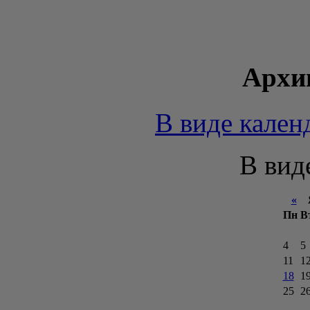
Архи
В виде кален
В вид
«
Я
Пн
В
4
5
11
1
18
1
25
2