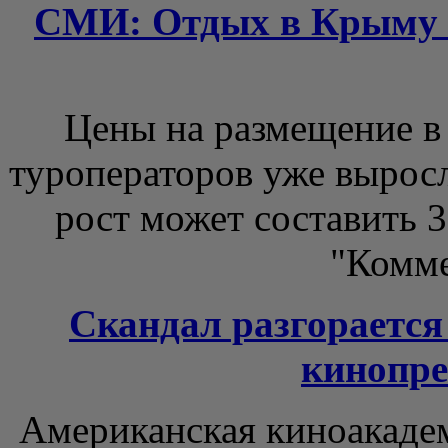
СМИ: Отдых в Крыму к
Цены на размещение в
туроператоров уже выросл
рост может составить 3
"Коммер
Скандал разгорается
кинопре
Американская киноакадем