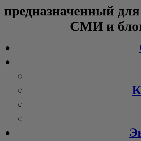
предназначенный для
СМИ и блог
К
Э