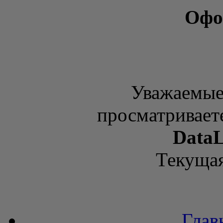
Офо
Уважаемые
просматривает
DataL
Текущая
Глав