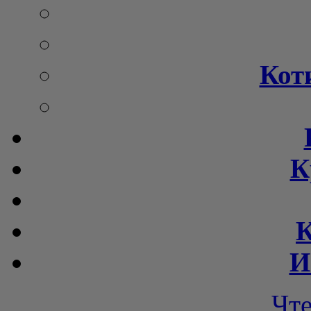
Кот
К
К
И
Чт