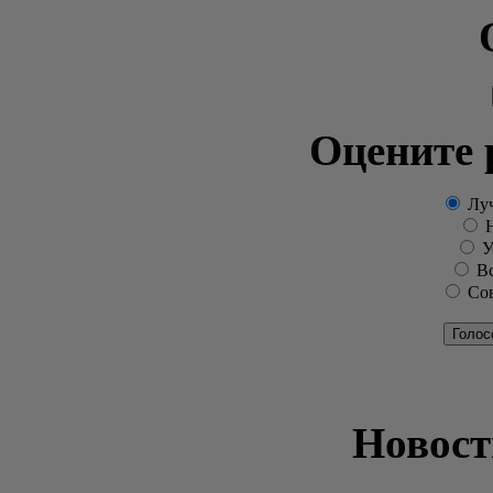
Оцените 
Луч
Н
Ус
Вс
Сов
Голос
Новост