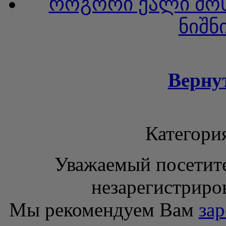
როგორი ქალი მოს
ნიშნ
Верну
Категори
Уважаемый посетите
незарегистриро
Мы рекомендуем Вам
зар