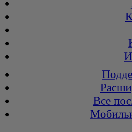
К
И
Подде
Расши
Все пос
Мобильн