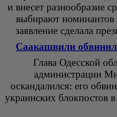
и внесет разнообразие с
выбирают номинантов 
заявление сделала през
Саакашвили обвинил
Глава Одесской об
администрации Ми
оскандалился: его обви
украинских блокпостов в 