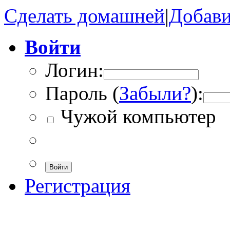
Сделать домашней
|
Добави
Войти
Логин:
Пароль (
Забыли?
):
Чужой компьютер
Войти
Регистрация