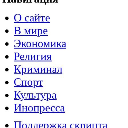
О сайте
В мире
Экономика
Религия
Криминал
Спорт
Культура
Инопресса
Поддержка скрипта