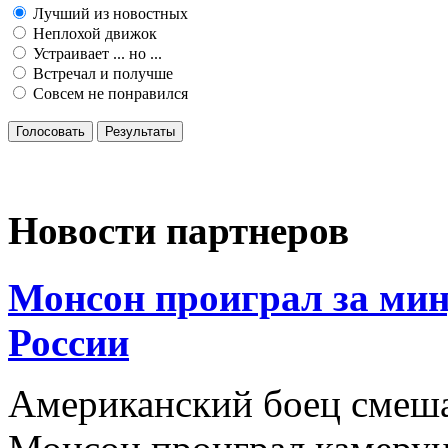
Лучший из новостных
Неплохой движок
Устраивает ... но ...
Встречал и получше
Совсем не понравился
Голосовать
Результаты
Новости партнеров
Монсон проиграл за мин
России
Американский боец смеш