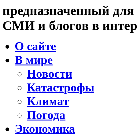
предназначенный для
СМИ и блогов в интер
О сайте
В мире
Новости
Катастрофы
Климат
Погода
Экономика