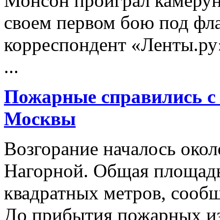
Монсон проиграл камерун
своем первом бою под фл
корреспондент «Ленты.ру
...
Пожарные справились с 
Москвы
Возгорание началось около
Нагорной. Общая площадь
квадратных метров, сооб
До прибытия пожарных из 