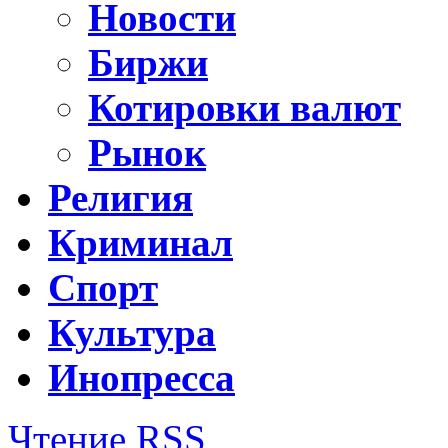
Новости
Биржи
Котировки валют
Рынок
Религия
Криминал
Спорт
Культура
Инопресса
Чтение RSS