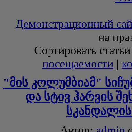
Демонстрационный сай
на пра
Сортировать статьи
посещаемости
|
к
"მის კოლუმბიამ" სიჩუ
და სტივ ჰარვის შე
სკანდალის 
Автор:
admin