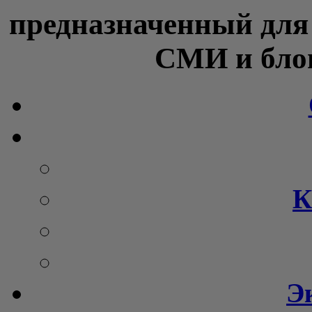
предназначенный для
СМИ и блог
К
Э