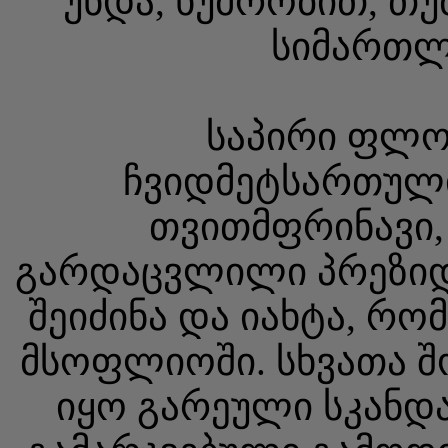
უნდა, ხუმრობით, თუ
სიმართლ
საპირი ფლობ
ჩვიდმეტსართულია
თვითმფრინავი,
გარდაცვლილი პრეზიდე
შეიძინა და იახტა, რ
მსოფლიოში. სხვათა შო
იყო გარეული სკანდ