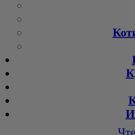
Кот
К
К
И
Чт