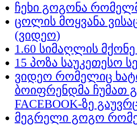
ჩეხი გოგონა რომელმ
ცოლის მოყვანა ვისა
(ვიდეო)
1.60 სიმაღლის მქონ
15 პოზა საუკეთესო ს
ვიდეო რომელიც ხატ
ბოიფრენდმა ჩუმათ 
FACEBOOK-ზე გაუვრც
მეგრელი გოგო რომე