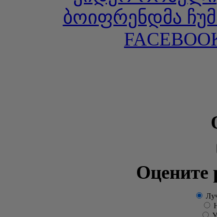
ბოიფრენდმა ჩუმ
FACEBOOK
Оцените 
Луч
Н
Ус