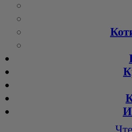
Кот
К
К
И
Чт