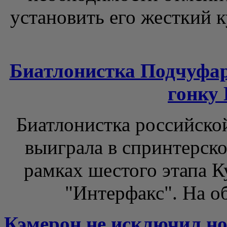
установить его жесткий 
Биатлонистка Подчуфа
гонку
Биатлонистка российско
выиграла в спринтерско
рамках шестого этапа К
"Интерфакс". На об
Кэмерон не исключил но