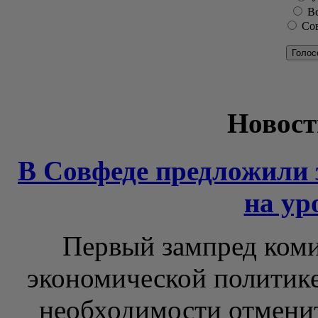
Вс
Сов
Голос
Новост
В Совфеде предложили 
на ур
Первый зампред коми
экономической политике
необходимости отменит