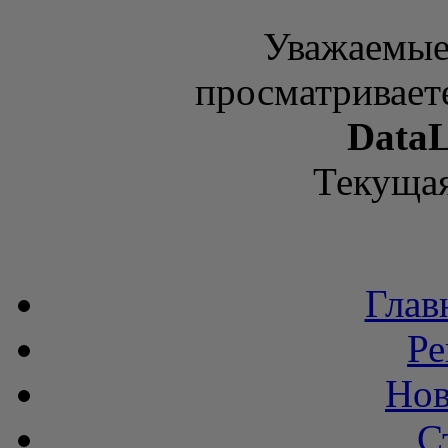
Уважаемые
просматривает
DataL
Текущая
Глав
Ре
Нов
С