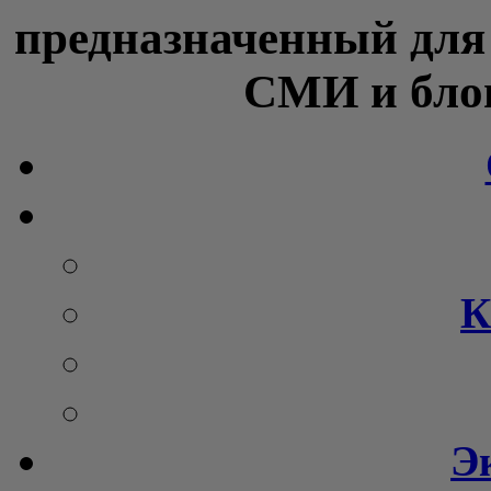
предназначенный для
СМИ и блог
К
Э