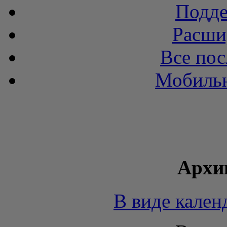
Подде
Расши
Все пос
Мобильн
Архи
В виде кален