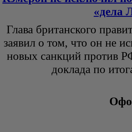
«дела 
Глава британского прави
заявил о том, что он не 
новых санкций против Р
доклада по итога
Офо