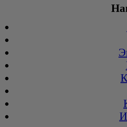
На
Э
К
И