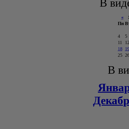
В вид
«
Я
Пн
В
4
5
11
1
18
1
25
2
В ви
Январ
Декабр