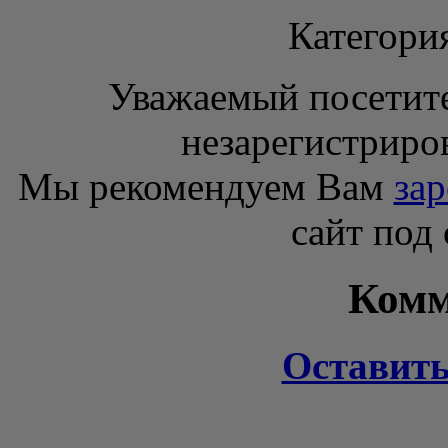
Категори
Уважаемый посетите
незарегистриро
Мы рекомендуем Вам
зар
сайт под
Комм
Оставит