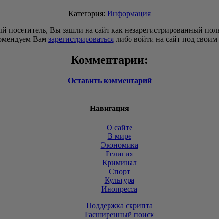
Категория:
Информация
й посетитель, Вы зашли на сайт как незарегистрированный поль
омендуем Вам
зарегистрироваться
либо войти на сайт под своим
Комментарии:
Оставить комментарий
Навигация
О сайте
В мире
Экономика
Религия
Криминал
Спорт
Культура
Инопресса
Поддержка скрипта
Расширенный поиск