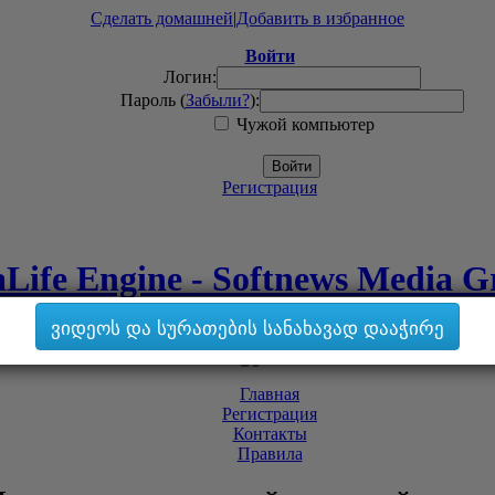
Сделать домашней
|
Добавить в избранное
Войти
Логин:
Пароль (
Забыли?
):
Чужой компьютер
Войти
Регистрация
Life Engine - Softnews Media 
ვიდეოს და სურათების სანახავად დააჭირე
Главная
Регистрация
Контакты
Правила