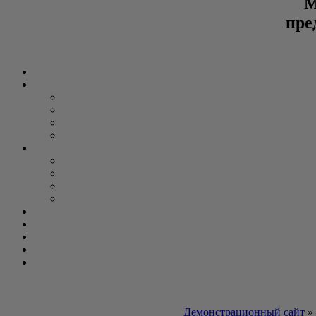
М
пре
Демонстрационный сайт
»