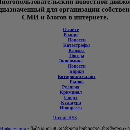
ногопользовательский новостной движо
дназначенный для организации собстве
СМИ и блогов в интернете.
О сайте
В мире
Новости
Катастрофы
Климат
Погода
Экономика
Новости
Биржи
Котировки валют
Рынок
Религия
Криминал
Спорт
Культура
Инопресса
Чтение RSS
Информация
» მამაკაცის 40 ფარული სურვილი, რომელიც ყ