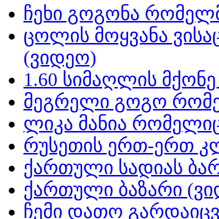
ჩეხი გოგონა რომელმ
ცოლის მოყვანა ვისა
(ვიდეო)
1.60 სიმაღლის მქონ
მეგრელი გოგო რომე
ლიკა მანია რომელიც
რუსეთის ერთ-ერთ კ
ქართული სადიას ბარ
ქართული ბაზარი (ვი
ჩემი დათო გარდაიცვ