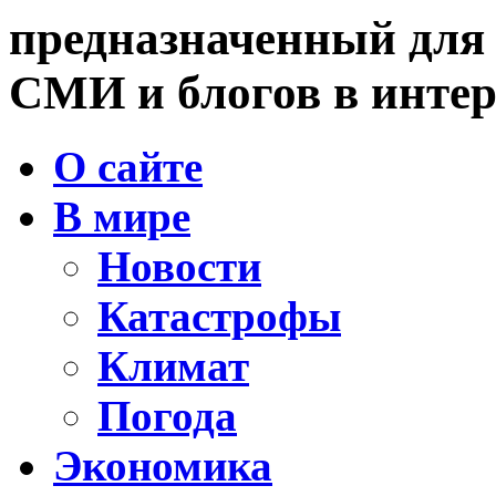
предназначенный для
СМИ и блогов в интер
О сайте
В мире
Новости
Катастрофы
Климат
Погода
Экономика