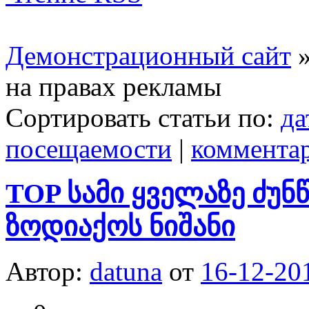
Демонстрационный сайт
на правах рекламы
Сортировать статьи по:
да
посещаемости
|
коммента
TOP სამი ყველაზე ძუ
ზოდიაქოს ნიშანი
Автор:
datuna
от
16-12-20