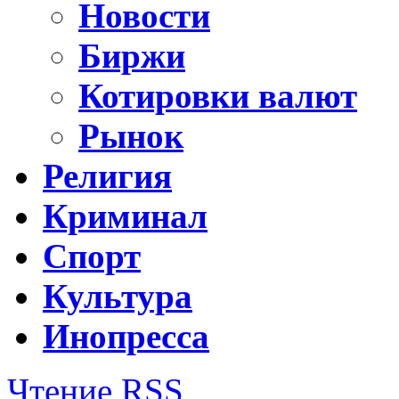
Новости
Биржи
Котировки валют
Рынок
Религия
Криминал
Спорт
Культура
Инопресса
Чтение RSS