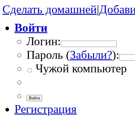
Сделать домашней
|
Добави
Войти
Логин:
Пароль (
Забыли?
):
Чужой компьютер
Войти
Регистрация