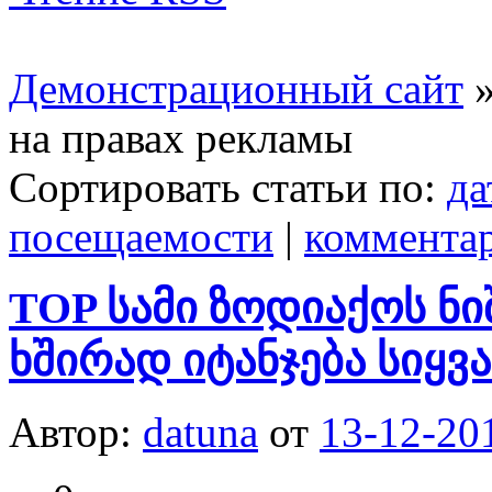
Демонстрационный сайт
на правах рекламы
Сортировать статьи по:
да
посещаемости
|
коммента
TOP სამი ზოდიაქოს ნ
ხშირად იტანჯება სიყ
Автор:
datuna
от
13-12-20