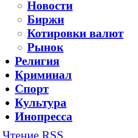
Новости
Биржи
Котировки валют
Рынок
Религия
Криминал
Спорт
Культура
Инопресса
Чтение RSS