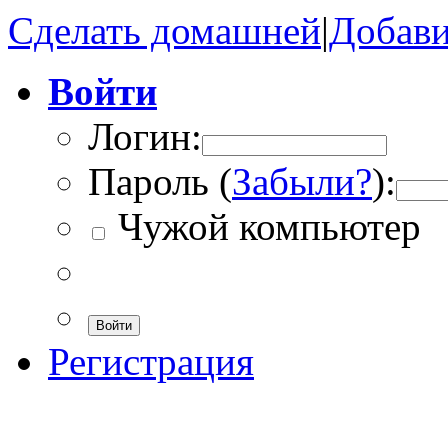
Сделать домашней
|
Добави
Войти
Логин:
Пароль (
Забыли?
):
Чужой компьютер
Войти
Регистрация