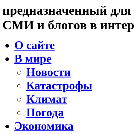
предназначенный для
СМИ и блогов в интер
О сайте
В мире
Новости
Катастрофы
Климат
Погода
Экономика