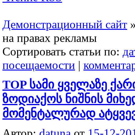
Демонстрационный сайт
на правах рекламы
Сортировать статьи по:
да
посещаемости
|
коммента
TOP სამი ყველაზე ქარ
ზოდიაქოს ნიშნის მიხ
მომენტალურად ატყვევ
Автор:
datuna
от
15-12-20