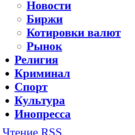
Новости
Биржи
Котировки валют
Рынок
Религия
Криминал
Спорт
Культура
Инопресса
Чтение RSS