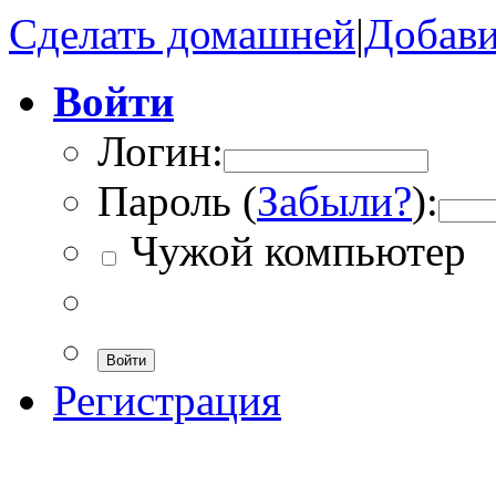
Сделать домашней
|
Добави
Войти
Логин:
Пароль (
Забыли?
):
Чужой компьютер
Войти
Регистрация