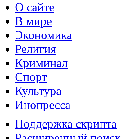
О сайте
В мире
Экономика
Религия
Криминал
Спорт
Культура
Инопресса
Поддержка скрипта
Расширенный поиск