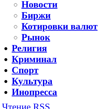
Новости
Биржи
Котировки валют
Рынок
Религия
Криминал
Спорт
Культура
Инопресса
Чтение RSS