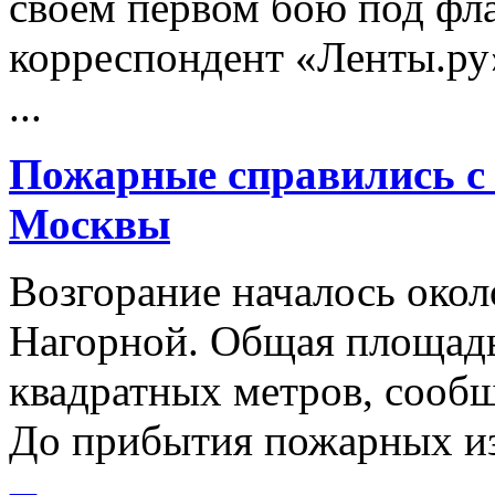
своем первом бою под фл
корреспондент «Ленты.ру
...
Пожарные справились с 
Москвы
Возгорание началось около
Нагорной. Общая площадь
квадратных метров, сооб
До прибытия пожарных из 