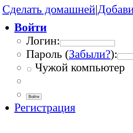
Сделать домашней
|
Добави
Войти
Логин:
Пароль (
Забыли?
):
Чужой компьютер
Войти
Регистрация