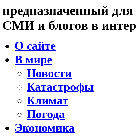
предназначенный для
СМИ и блогов в интер
О сайте
В мире
Новости
Катастрофы
Климат
Погода
Экономика