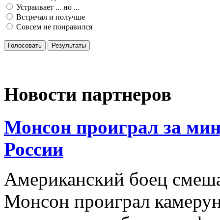
Устраивает ... но ...
Встречал и получше
Совсем не понравился
Голосовать
Результаты
Новости партнеров
Монсон проиграл за мин
России
Американский боец смеш
Монсон проиграл камерун