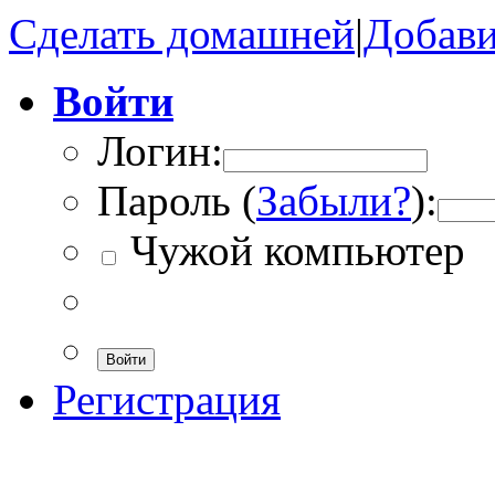
Сделать домашней
|
Добави
Войти
Логин:
Пароль (
Забыли?
):
Чужой компьютер
Войти
Регистрация