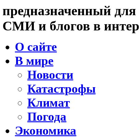
предназначенный для
СМИ и блогов в интер
О сайте
В мире
Новости
Катастрофы
Климат
Погода
Экономика