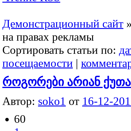
Демонстрационный сайт
»
на правах рекламы
Сортировать статьи по:
да
посещаемости
|
коммента
როგორები არიან ქუთ
Автор:
soko1
от
16-12-201
60