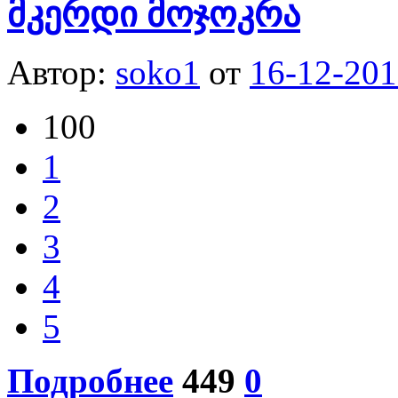
მკერდი მოჯოკრა
Автор:
soko1
от
16-12-201
100
1
2
3
4
5
Подробнее
449
0