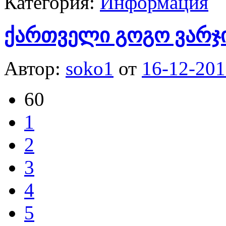
Категория:
Информация
ქართველი გოგო ვარჯი
Автор:
soko1
от
16-12-201
60
1
2
3
4
5