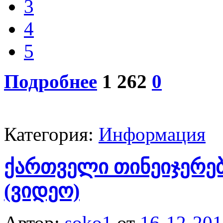
3
4
5
Подробнее
1 262
0
Категория:
Информация
ქართველი თინეიჯერე
(ვიდეო)
Автор:
soko1
от
16-12-201