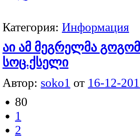
Категория:
Информация
აი ამ მეგრელმა გოგო
სოც.ქსელი
Автор:
soko1
от
16-12-201
80
1
2