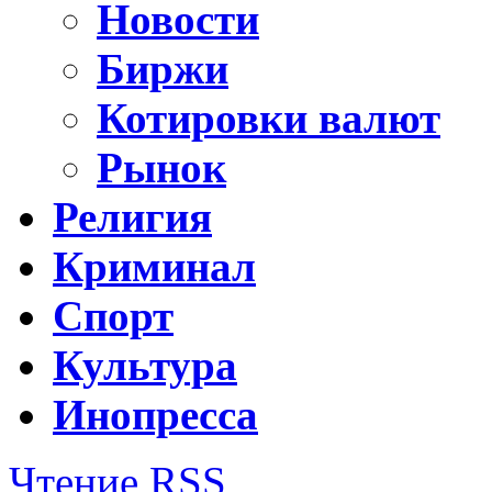
Новости
Биржи
Котировки валют
Рынок
Религия
Криминал
Спорт
Культура
Инопресса
Чтение RSS