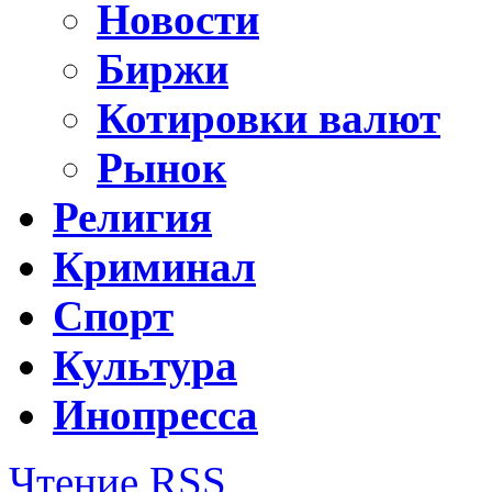
Новости
Биржи
Котировки валют
Рынок
Религия
Криминал
Спорт
Культура
Инопресса
Чтение RSS