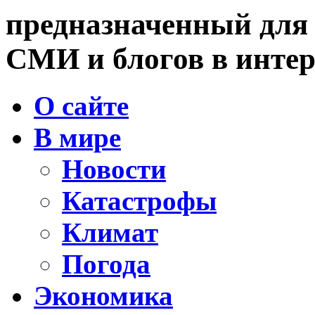
предназначенный для
СМИ и блогов в интер
О сайте
В мире
Новости
Катастрофы
Климат
Погода
Экономика