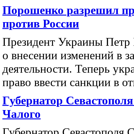
Порошенко разрешил пр
против России
Президент Украины Петр
о внесении изменений в 
деятельности. Теперь укр
право ввести санкции в от
Губернатор Севастополя
Чалого
Губернатор Севастополя 