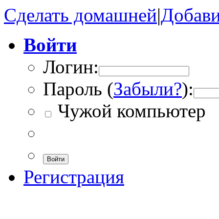
Сделать домашней
|
Добави
Войти
Логин:
Пароль (
Забыли?
):
Чужой компьютер
Войти
Регистрация