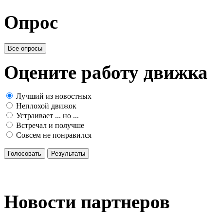
Опрос
Все опросы
Оцените работу движка
Лучший из новостных
Неплохой движок
Устраивает ... но ...
Встречал и получше
Совсем не понравился
Голосовать
Результаты
Новости партнеров