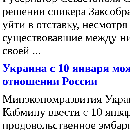
решении спикера Заксобра
уйти в отставку, несмотря
существовавшие между ни
своей ...
Украина с 10 января мо
отношении России
Минэкономразвития Укра
Кабмину ввести с 10 янва
продовольственное эмбар