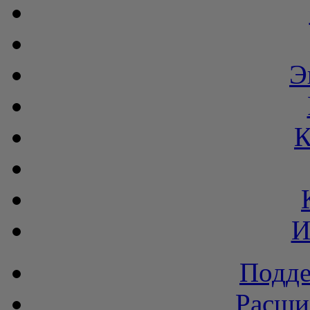
Э
К
И
Подде
Расши