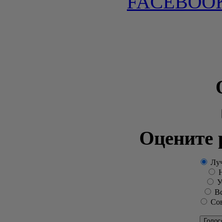
FACEBOOK
Оцените 
Луч
Н
Ус
Вс
Сов
Голос