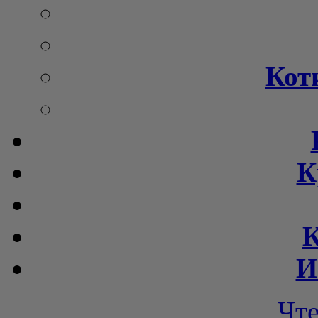
Кот
К
К
И
Чт