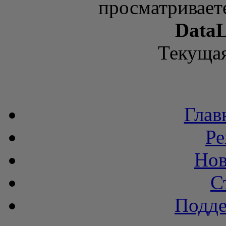
просматривает
DataL
Текущая
Глав
Ре
Нов
С
Подде