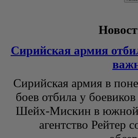
Новост
Сирийская армия отбил
важ
Сирийская армия в пон
боев отбила у боевиков
Шейх-Мискин в южной 
агентство Рейтер 