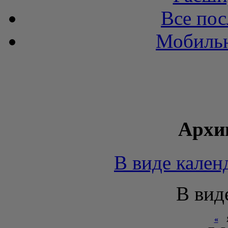
Все пос
Мобильн
Архи
В виде кален
В вид
«
Я