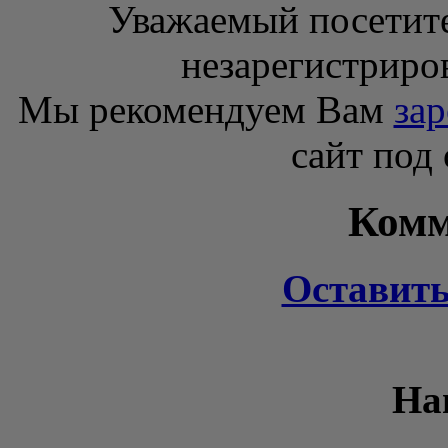
Уважаемый посетите
незарегистриро
Мы рекомендуем Вам
зар
сайт под
Комм
Оставит
На