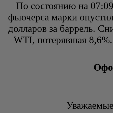
По состоянию на 07:09
фьючерса марки опустила
долларов за баррель. С
WTI, потерявшая 8,6%. 
Офо
Уважаемые