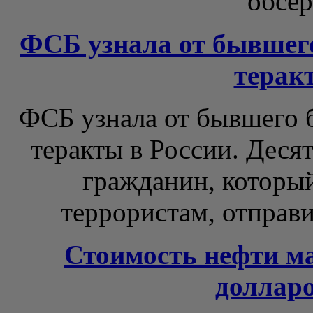
обсер
ФСБ узнала от бывшег
терак
ФСБ узнала от бывшего б
теракты в России. Деся
гражданин, который
террористам, отправи
Стоимость нефти ма
долларо