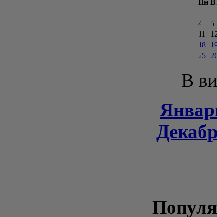
Пн
В
4
5
11
1
18
1
25
2
В ви
Январь
Декабр
Популя