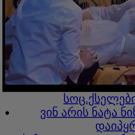
სოც.ქსელები
ვინ არის ნატა ნ
დაიპყ