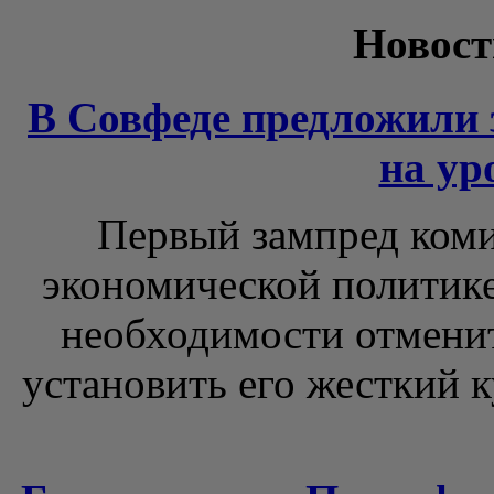
Новост
В Совфеде предложили 
на ур
Первый зампред коми
экономической политике
необходимости отменит
установить его жесткий 