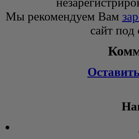
незарегистриро
Мы рекомендуем Вам
зар
сайт под
Комм
Оставит
На