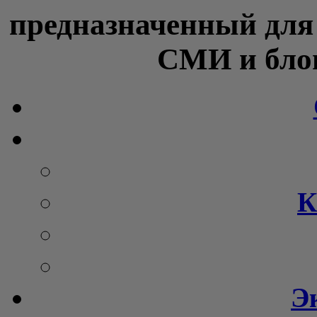
предназначенный для
СМИ и блог
К
Э