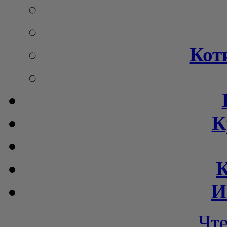
Кот
К
К
И
Чт