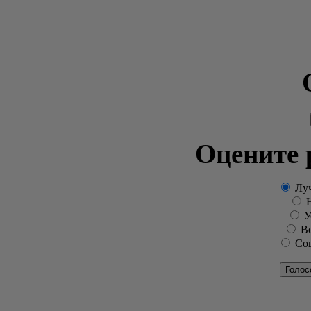
Оцените 
Луч
Н
Ус
Вс
Сов
Голос