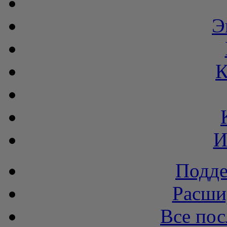
Э
К
И
Подде
Расши
Все пос