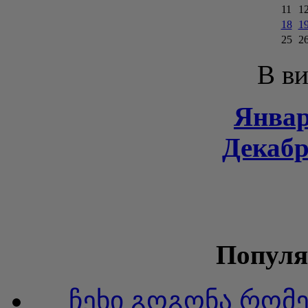
11
1
18
1
25
2
В ви
Январ
Декабр
Популя
ჩეხი გოგონა რომ