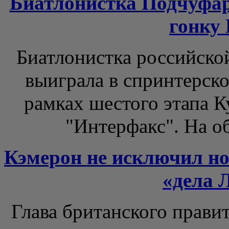
Биатлонистка Подчуфа
гонку
Биатлонистка российско
выиграла в спринтерско
рамках шестого этапа К
"Интерфакс". На об
Кэмерон не исключил но
«дела 
Глава британского прави