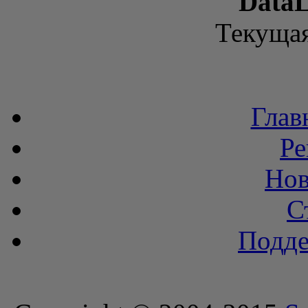
DataL
Текущая
Глав
Ре
Нов
С
Подде