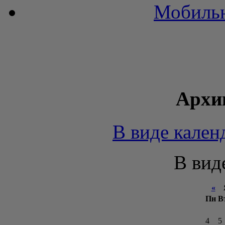
Мобильн
Архи
В виде кален
В вид
«
Я
Пн
В
4
5