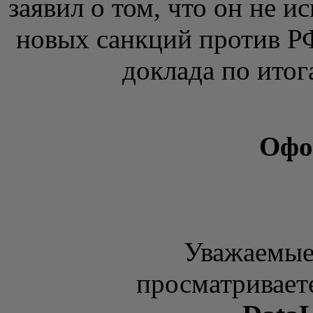
заявил о том, что он не 
новых санкций против Р
доклада по итога
Офо
Уважаемые
просматривает