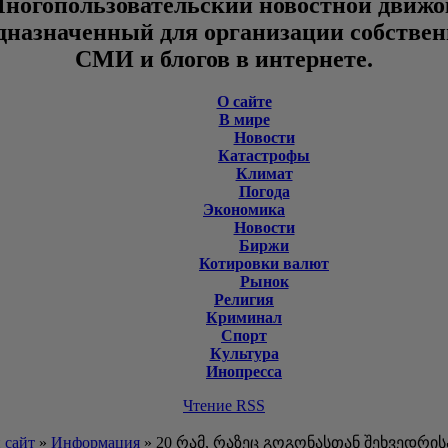
ногопользовательский новостной движо
дназначенный для организации собстве
СМИ и блогов в интернете.
О сайте
В мире
Новости
Катастрофы
Климат
Погода
Экономика
Новости
Биржи
Котировки валют
Рынок
Религия
Криминал
Спорт
Культура
Инопресса
Чтение RSS
 сайт
»
Информация
» 20 რამ, რაზეც გოგონასთან შეხვედრი