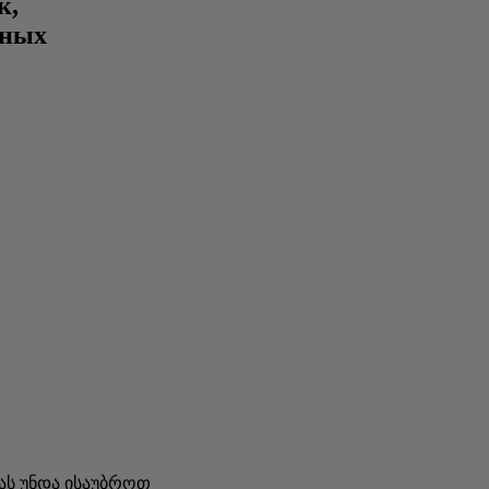
к,
нных
სას უნდა ისაუბროთ