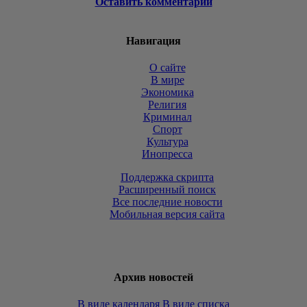
Оставить комментарий
Навигация
О сайте
В мире
Экономика
Религия
Криминал
Спорт
Культура
Инопресса
Поддержка скрипта
Расширенный поиск
Все последние новости
Мобильная версия сайта
Архив новостей
В виде календаря
В виде списка