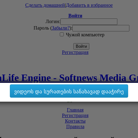
Сделать домашней
|
Добавить в избранное
Войти
Логин:
Пароль (
Забыли?
):
Чужой компьютер
Войти
Регистрация
Life Engine - Softnews Media 
ვიდეოს და სურათების სანახავად დააჭირე
Главная
Регистрация
Контакты
Правила