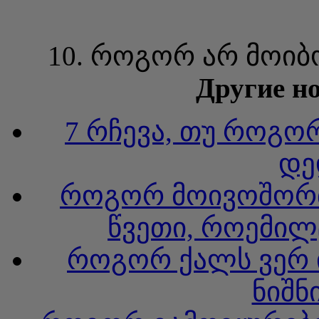
10. როგორ არ მოი
Другие но
7 რჩევა, თუ როგო
დე
როგორ მოივოშორთ 
წვეთი, როემილ
როგორ ქალს ვერ ი
ნიშნ