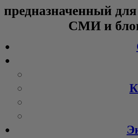
предназначенный для
СМИ и блог
К
Э