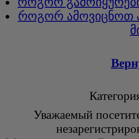
როგორ გამოიყურები
როგორ ამოვიცნოთ ა
მ
Верн
Категори
Уважаемый посетите
незарегистриро