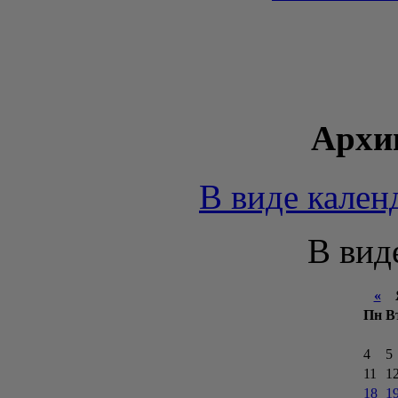
Архи
В виде кален
В вид
«
Я
Пн
В
4
5
11
1
18
1