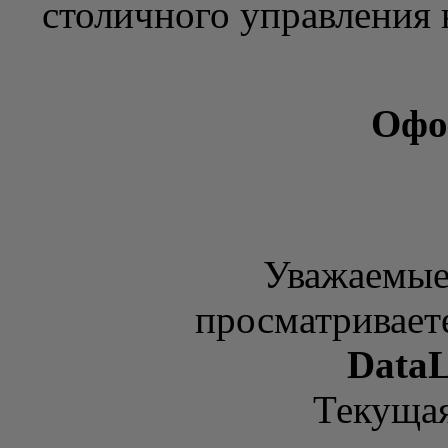
столичного управления н
Офо
Уважаемые
просматривает
DataL
Текущая