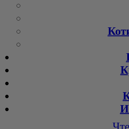
Кот
К
К
И
Чт