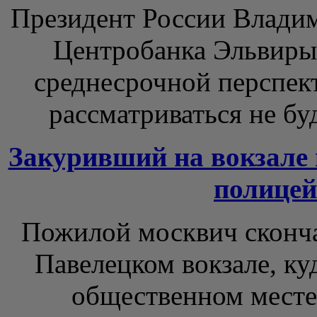
Президент России Владим
Центробанка Эльвиры 
среднесрочной перспек
рассматриваться не буд
Закуривший на вокзале 
полицей
Пожилой москвич сконча
Павелецком вокзале, куд
общественном месте