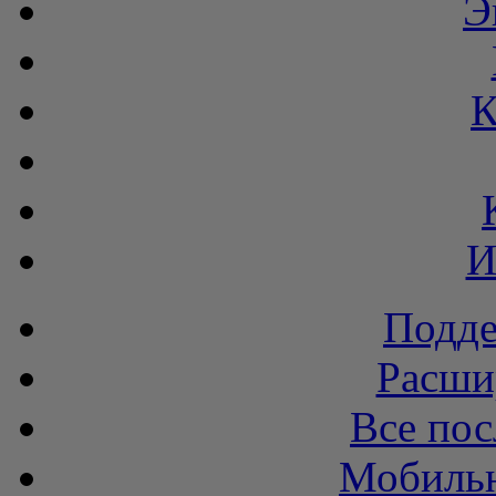
Э
К
И
Подде
Расши
Все пос
Мобильн