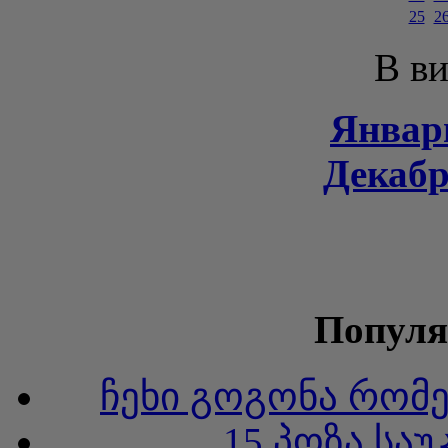
25
2
В ви
Январь
Декабр
Популя
ჩეხი გოგონა რომ
15 პოზა სა