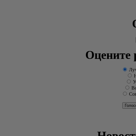
Оцените 
Луч
Н
Ус
Вс
Сов
Голос
Новост