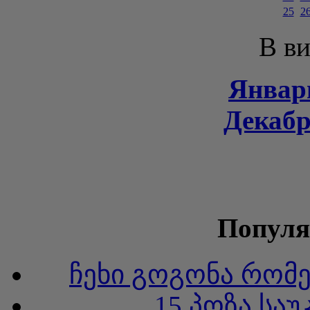
25
2
В ви
Январь
Декабр
Популя
ჩეხი გოგონა რომ
15 პოზა სა