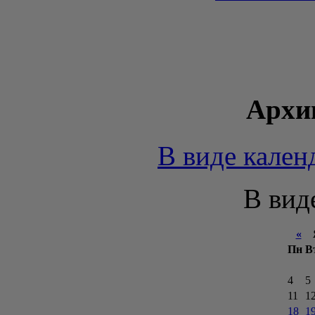
Архи
В виде кален
В вид
«
Я
Пн
В
4
5
11
1
18
1