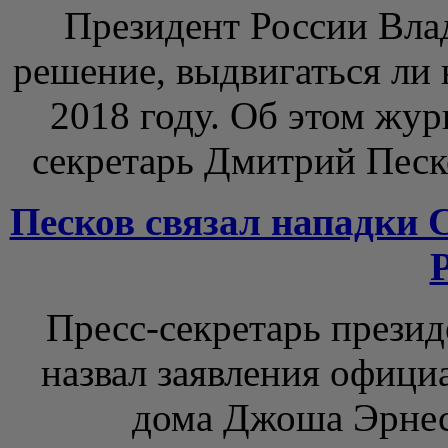
Президент России Вла
решение, выдвигаться ли 
2018 году. Об этом жур
секретарь Дмитрий Песко
Песков связал нападки
Пресс-секретарь прези
назвал заявления офици
дома Джоша Эрнес