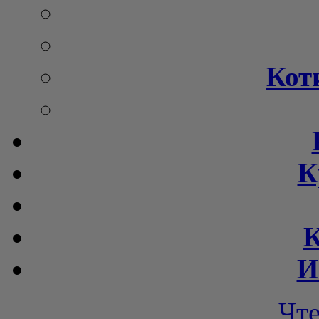
Кот
К
К
И
Чт