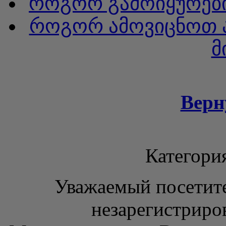
როგორ გამოიყურები
როგორ ამოვიცნოთ ა
მ
Верн
Категори
Уважаемый посетите
незарегистриро