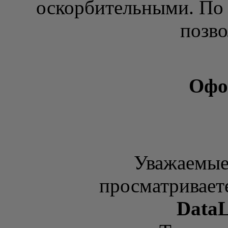
оскорбительными. По 
позво
Офо
Уважаемые
просматривает
DataL