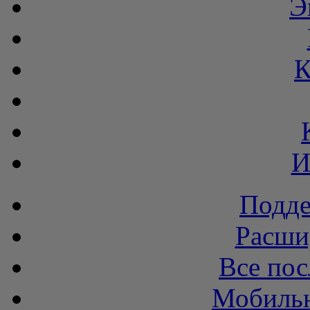
Э
К
И
Подде
Расши
Все пос
Мобильн