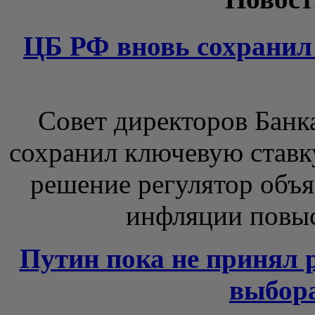
ЦБ РФ вновь сохранил
Совет директоров Банка
сохранил ключевую ставк
решение регулятор объя
инфляции повыси
Путин пока не принял 
выбора