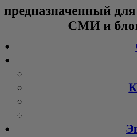
предназначенный для
СМИ и блог
К
Э