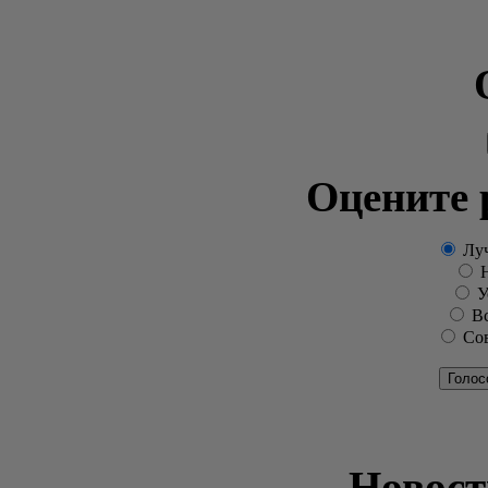
Оцените 
Луч
Н
Ус
Вс
Сов
Голос
Новост